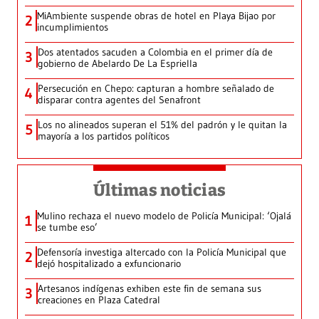
MiAmbiente suspende obras de hotel en Playa Bijao por
2
incumplimientos
Dos atentados sacuden a Colombia en el primer día de
3
gobierno de Abelardo De La Espriella
Persecución en Chepo: capturan a hombre señalado de
4
disparar contra agentes del Senafront
Los no alineados superan el 51% del padrón y le quitan la
5
mayoría a los partidos políticos
Últimas noticias
Mulino rechaza el nuevo modelo de Policía Municipal: ‘Ojalá
1
se tumbe eso’
Defensoría investiga altercado con la Policía Municipal que
2
dejó hospitalizado a exfuncionario
Artesanos indígenas exhiben este fin de semana sus
3
creaciones en Plaza Catedral