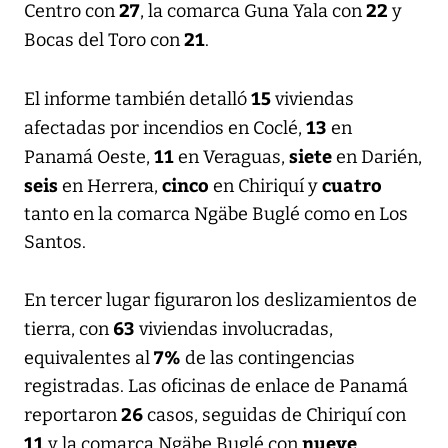
27
22
Centro con
, la comarca Guna Yala con
y
21
Bocas del Toro con
.
15
El informe también detalló
viviendas
13
afectadas por incendios en Coclé,
en
11
siete
Panamá Oeste,
en Veraguas,
en Darién,
seis
cinco
cuatro
en Herrera,
en Chiriquí y
tanto en la comarca Ngäbe Buglé como en Los
Santos.
En tercer lugar figuraron los deslizamientos de
63
tierra, con
viviendas involucradas,
7%
equivalentes al
de las contingencias
registradas. Las oficinas de enlace de Panamá
26
reportaron
casos, seguidas de Chiriquí con
11
nueve
y la comarca Ngäbe Buglé con
.