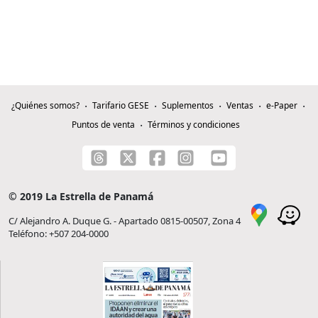
¿Quiénes somos?
Tarifario GESE
Suplementos
Ventas
e-Paper
Puntos de venta
Términos y condiciones
© 2019 La Estrella de Panamá
C/ Alejandro A. Duque G. - Apartado 0815-00507, Zona 4
Teléfono: +507 204-0000