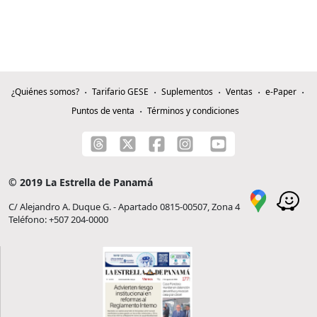
¿Quiénes somos?
Tarifario GESE
Suplementos
Ventas
e-Paper
Puntos de venta
Términos y condiciones
© 2019 La Estrella de Panamá
C/ Alejandro A. Duque G. - Apartado 0815-00507, Zona 4
Teléfono: +507 204-0000