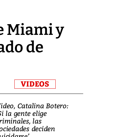
e Miami y
ado de
VIDEOS
ideo, Catalina Botero:
Video: Lula la
Si la gente elige
candidatura 
riminales, las
promesas de i
ociedades deciden
en defensa, ed
uicidarse’
tierras raras