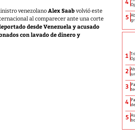
4
Op
Alex Saab
inistro venezolano
volvió este
Ab
5
nternacional al comparecer ante una corte
gr
 deportado desde Venezuela y acusado
onados con lavado de dinero y
Tr
1
Op
Ah
2
ju
Pa
3
te
Pa
4
de
As
5
bo