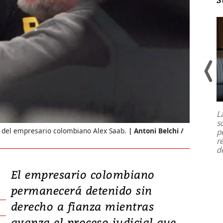
Un fuerte terremoto de magnitud
7,1 se registró este martes 28 de
julio en la prefectura de Kumamoto,
L
al sur de Japón, provocando una
s
emergencia de gran
...
 del empresario colombiano Alex Saab.
Antoni Belchi /
p
r
d
El empresario colombiano
permanecerá detenido sin
derecho a fianza mientras
avanza el proceso judicial que