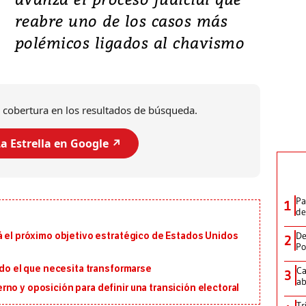
reabre uno de los casos más
polémicos ligados al chavismo
 cobertura en los resultados de búsqueda.
a Estrella en Google ↗️
Pa
1
de
De
á el próximo objetivo estratégico de Estados Unidos
2
Po
ado el que necesita transformarse
Ca
3
ab
no y oposición para definir una transición electoral
Tr