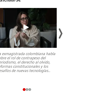
a exmagistrada colombiana habla
Entre recuerdos y es
obre el rol de contrapeso del
referencias hacia sus
eriodismo, el derecho al olvido,
presidente de Brasil,
eformas constitucionales y los
da Silva, oficializó 
esafíos de nuevas tecnologías
...
candidatura
...