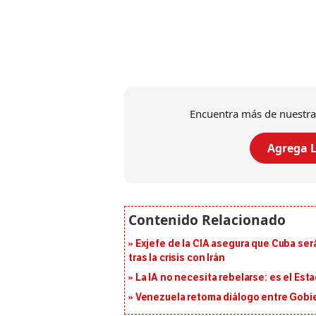
Encuentra más de nuestra
Agrega L
Exjefe de la CIA asegura que Cuba ser
tras la crisis con Irán
La IA no necesita rebelarse: es el Est
Venezuela retoma diálogo entre Gobier