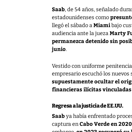
Saab
, de 54 años, señalado dura
presunt
estadounidenses como
Miami
llegó el sábado a
bajo cus
Marty Fu
audiencia ante la jueza
permanezca detenido sin posib
junio
.
Vestido con uniforme penitenci
empresario escuchó los nuevos 
supuestamente ocultar el orig
financieras ilícitas vinculada
Regresa a la justicia de EE.UU.
Saab
ya había enfrentado proces
Cabo Verde en 2020
captura en
en 2023 recuperó su l