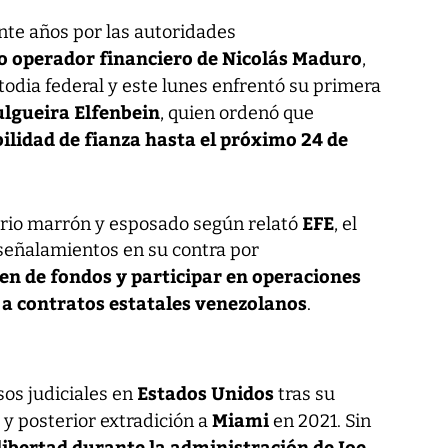
nte años por las autoridades
o operador financiero de Nicolás Maduro
,
todia federal y este lunes enfrentó su primera
lgueira Elfenbein
, quien ordenó que
ilidad de fianza hasta el próximo 24 de
EFE
ario marrón y esposado según relató
, el
señalamientos en su contra por
en de fondos y participar en operaciones
s a contratos estatales venezolanos
.
Estados Unidos
os judiciales en
tras su
Miami
y posterior extradición a
en 2021. Sin
ibertad durante la administración de Joe