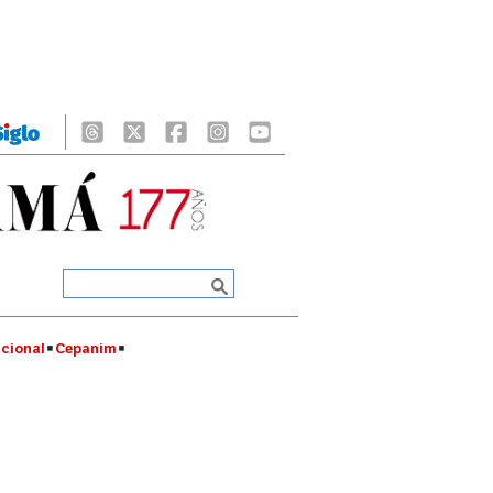
cional
Cepanim