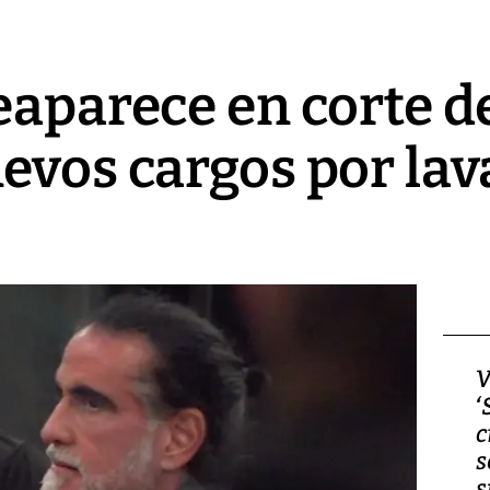
eaparece en corte d
evos cargos por lav
Video, Japón: Terremoto
V
deja heridos y graves
‘
daños en Kumamoto
c
s
s