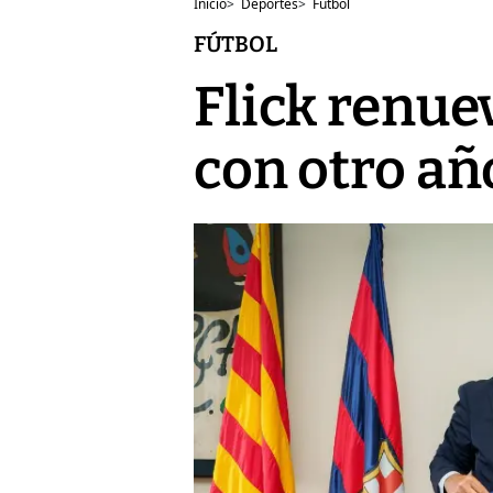
Inicio
>
Deportes
>
Fútbol
FÚTBOL
Flick renue
con otro añ