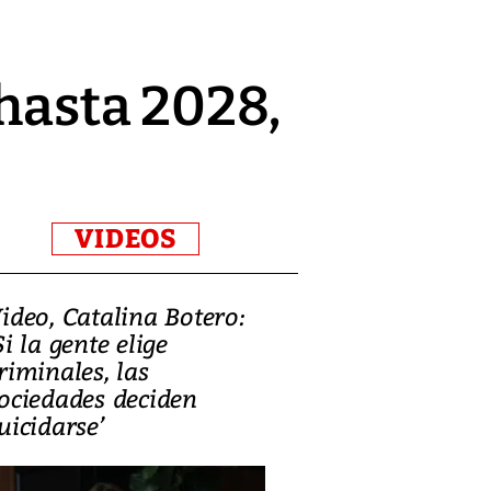
 hasta 2028,
VIDEOS
ideo, Catalina Botero:
Video: Lula la
Si la gente elige
candidatura 
riminales, las
promesas de i
ociedades deciden
en defensa, ed
uicidarse’
tierras raras