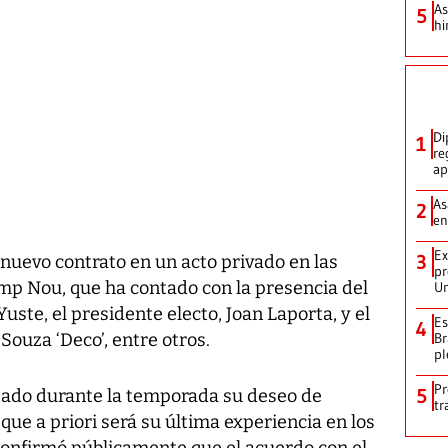
As
5
hi
Di
1
re
ap
As
2
en
Ex
3
nuevo contrato en un acto privado en las
pr
Camp Nou, que ha contado con la presencia del
Un
uste, el presidente electo, Joan Laporta, y el
Es
4
Br
Souza ‘Deco’, entre otros.
pl
Pr
5
esado durante la temporada su deseo de
tr
 que a priori será su última experiencia en los