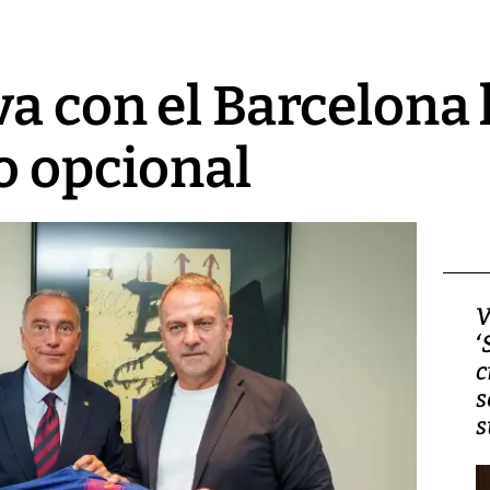
va con el Barcelona
o opcional
Video, Japón: Terremoto
V
deja heridos y graves
‘
daños en Kumamoto
c
s
s