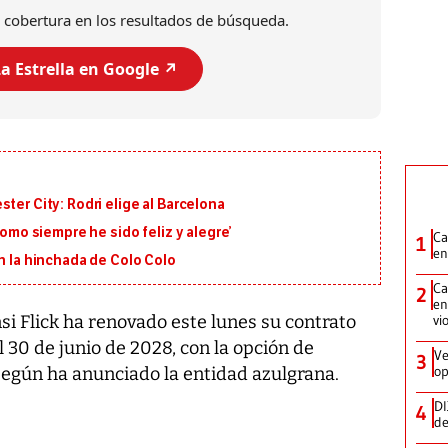
 cobertura en los resultados de búsqueda.
a Estrella en Google ↗️
ter City: Rodri elige al Barcelona
como siempre he sido feliz y alegre’
Ca
1
en
on la hinchada de Colo Colo
Ca
2
en
vi
i Flick ha renovado este lunes su contrato
30 de junio de 2028, con la opción de
Ve
3
op
según ha anunciado la entidad azulgrana.
DI
4
de