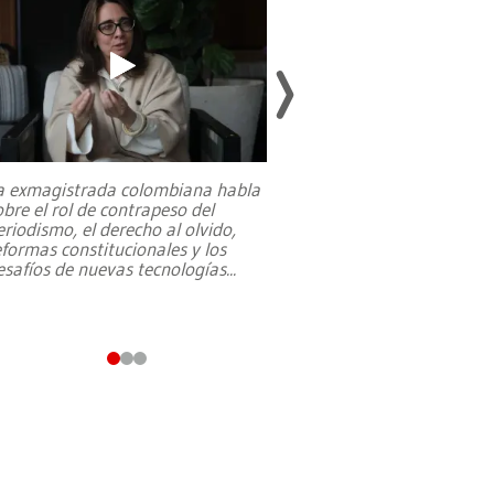
a exmagistrada colombiana habla
Entre recuerdos y es
obre el rol de contrapeso del
referencias hacia sus
eriodismo, el derecho al olvido,
presidente de Brasil,
eformas constitucionales y los
da Silva, oficializó 
esafíos de nuevas tecnologías
...
candidatura
...