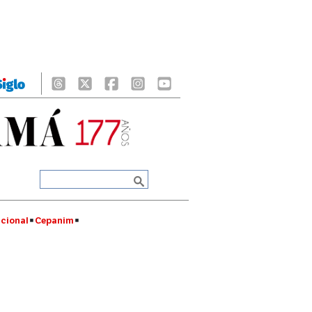
cional
Cepanim