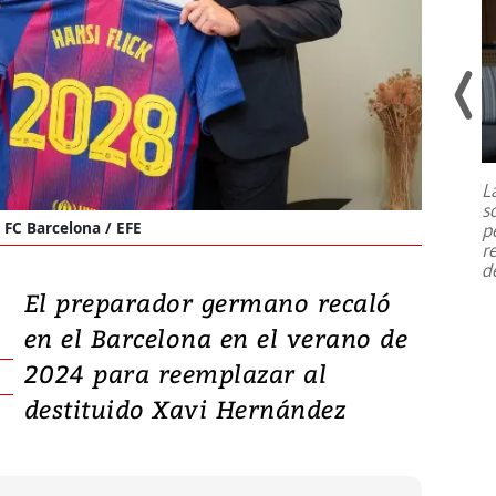
Un fuerte terremoto de magnitud
7,1 se registró este martes 28 de
julio en la prefectura de Kumamoto,
L
al sur de Japón, provocando una
s
emergencia de gran
...
FC Barcelona / EFE
p
r
d
El preparador germano recaló
en el Barcelona en el verano de
2024 para reemplazar al
destituido Xavi Hernández