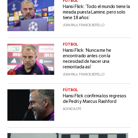
FÚTBOL
Hansi Flick: ‘Todo el mundo tiene la
mirada puesta Lamine, pero solo
tiene 18 años’
JEAN-PAUL FRANCIS BOTELLO
FÚTBOL
Hansi Flick: ‘Nunca me he
encontrado antes con la
necesidad de hacer una
remontada así’
JEAN-PAUL FRANCIS BOTELLO
FÚTBOL
Hansi Flick confirma los regresos
de Pedri y Marcus Rashford
AGENCIA EFE