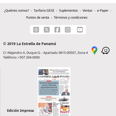
¿Quiénes somos?
Tarifario GESE
Suplementos
Ventas
e-Paper
Puntos de venta
Términos y condiciones
© 2019 La Estrella de Panamá
C/ Alejandro A. Duque G. - Apartado 0815-00507, Zona 4
Teléfono: +507 204-0000
Edición Impresa