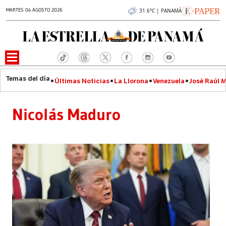
MARTES 04 AGOSTO 2026
31.6°C | PANAMÁ
Últimas Noticias
La Llorona
Venezuela
José Raúl 
Nicolás Maduro