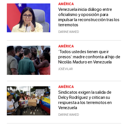
AMÉRICA
Venezuela inicia diálogo entre
oficialismo y oposición para
impulsar la reconstrucción tras los
terremotos
DARINE WAKED
AMÉRICA
‘Todos ustedes tienen que ir
presos’: madre confronta al hijo de
Nicolás Maduro en Venezuela
JOSÉ VILAR
AMÉRICA
Sindicatos exigen la salida de
Delcy Rodríguez y critican su
respuesta a los terremotos en
Venezuela
DARINE WAKED