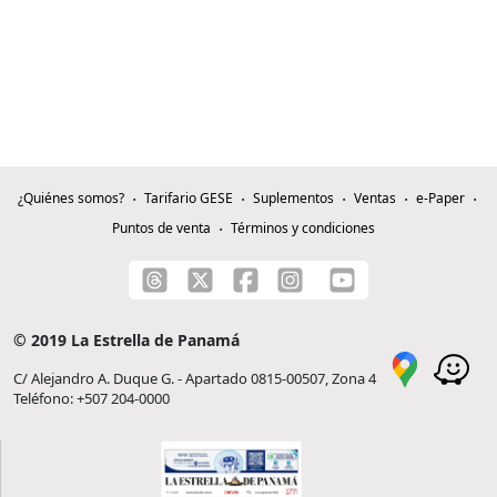
¿Quiénes somos?
Tarifario GESE
Suplementos
Ventas
e-Paper
Puntos de venta
Términos y condiciones
© 2019 La Estrella de Panamá
C/ Alejandro A. Duque G. - Apartado 0815-00507, Zona 4
Teléfono: +507 204-0000