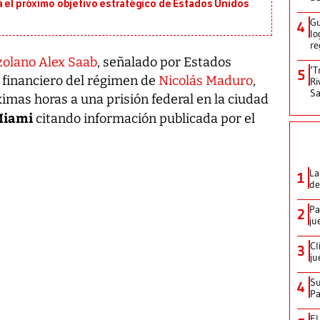
á el próximo objetivo estratégico de Estados Unidos
Gu
4
lo
re
olano Alex Saab
, señalado por Estados
‘T
5
financiero del régimen de
Nicolás Maduro
,
Ri
Sa
ximas horas a una prisión federal en la ciudad
Miami
citando información publicada por el
La
1
de
Pa
2
ju
Cl
3
ju
Su
4
P
El