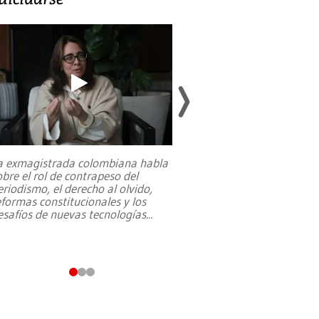
a exmagistrada colombiana habla
Entre recuerdos y es
obre el rol de contrapeso del
referencias hacia sus
eriodismo, el derecho al olvido,
presidente de Brasil,
eformas constitucionales y los
da Silva, oficializó 
esafíos de nuevas tecnologías
...
candidatura
...