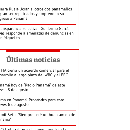
erra Rusia-Ucrania: otros dos panameños
gran ser repatriados y emprenden su
greso a Panamá
ransparencia selectiva’: Guillermo García
vas responde a amenazas de denuncias en
n Miguelito
Últimas noticias
 FIA cierra un acuerdo comercial para el
sarrollo a largo plazo del WRC y el ERC
namá hoy de ‘Radio Panamá’ de este
eves 6 de agosto
ima en Panamá: Pronóstico para este
eves 6 de agosto
mit Seth: ‘Siempre seré un buen amigo de
anamá’
 Cid, el azafrán y el jamón impulsan la