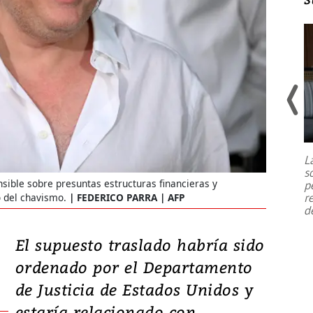
Un fuerte terremoto de magnitud
7,1 se registró este martes 28 de
julio en la prefectura de Kumamoto,
L
al sur de Japón, provocando una
s
emergencia de gran
...
sible sobre presuntas estructuras financieras y
p
r
o del chavismo.
FEDERICO PARRA | AFP
d
El supuesto traslado habría sido
ordenado por el Departamento
de Justicia de Estados Unidos y
estaría relacionado con