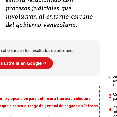
procesos judiciales que
involucran al entorno cercano
del gobierno venezolano.
 cobertura en los resultados de búsqueda.
a Estrella en Google ↗️
Au
1
al
Es
CS
2
pa
no y oposición para definir una transición electoral
o que alcanzó el rango de general de brigada en Estados
CS
3
ju
de