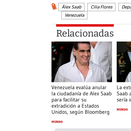
Álex Saab
Cilia Flores
Depa
Venezuela
Relacionadas
Venezuela evalúa anular
La ext
la ciudadanía de Alex Saab
Saab 
para facilitar su
sería 
extradición a Estados
MUNDO
Unidos, según Bloomberg
MUNDO