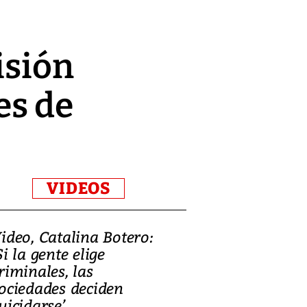
isión
es de
VIDEOS
ideo, Catalina Botero:
Video: Lula la
Si la gente elige
candidatura 
riminales, las
promesas de i
ociedades deciden
en defensa, ed
uicidarse’
tierras raras