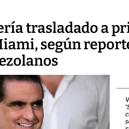
ería trasladado a pr
Miami, según report
ezolanos
Video, Japón: Terremoto
V
deja heridos y graves
‘
daños en Kumamoto
c
s
s