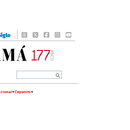
cional
Cepanim