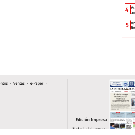
Vu
4
an
An
5
fi
ntos
Ventas
e-Paper
Edición Impresa
Portada del impreso
del 7 de agosto de