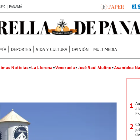
.8°C | PANAMÁ
MÍA
DEPORTES
VIDA Y CULTURA
OPINIÓN
MULTIMEDIA
timas Noticias
La Llorona
Venezuela
José Raúl Mulino
Asamblea Na
Au
1
al
Es
CS
2
ju
de