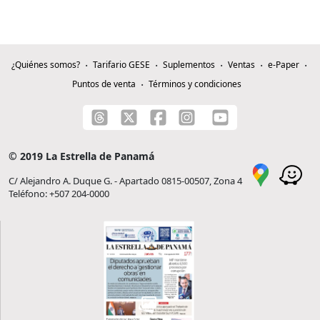
¿Quiénes somos?
Tarifario GESE
Suplementos
Ventas
e-Paper
Puntos de venta
Términos y condiciones
© 2019 La Estrella de Panamá
C/ Alejandro A. Duque G. - Apartado 0815-00507, Zona 4
Teléfono: +507 204-0000