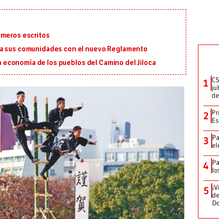
imeros escritos
ra sus comunidades con el nuevo Reglamento
 la economía de los pueblos del Camino del Jiloca
CS
1
ju
de
Pr
2
Es
Pa
3
el
Pa
4
lo
¡V
5
de
D