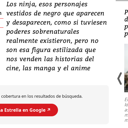
Los ninja, esos personajes
Video: Lula lanza su
P
vestidos de negro que aparecen
n
candidatura con
d
y desaparecen, como si tuviesen
promesas de inversión
p
poderes sobrenaturales
en defensa, educación y
p
realmente existieron, pero no
tierras raras
son esa figura estilizada que
nos venden las historias del
cine, las manga y el anime
 cobertura en los resultados de búsqueda.
E
l
Entre recuerdos y escuetas
a
a Estrella en Google ↗️
referencias hacia sus adversarios, el
m
presidente de Brasil, Luiz Inácio Lula
m
da Silva, oficializó este domingo su
candidatura
...