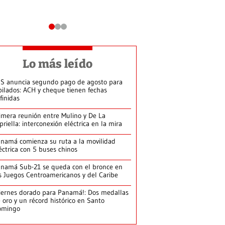
Lo más leído
S anuncia segundo pago de agosto para
bilados: ACH y cheque tienen fechas
finidas
imera reunión entre Mulino y De La
priella: interconexión eléctrica en la mira
namá comienza su ruta a la movilidad
éctrica con 5 buses chinos
namá Sub-21 se queda con el bronce en
s Juegos Centroamericanos y del Caribe
iernes dorado para Panamá!: Dos medallas
 oro y un récord histórico en Santo
omingo