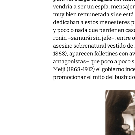
vendría a ser un espía, mensaje
muy bien remunerada si se está 
dedicaban a estos menesteres 
y poco o nada que perder en caso
ronin –samurái sin jefe–, entre o
asesino sobrenatural vestido de
1868), aparecen folletines con a
antagonistas– que poco a poco se
Meiji (1868-1912) el gobierno inc
promocionar el mito del bushido