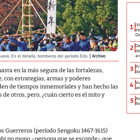
¡V
1
de
D
De
2
de
ar
evo. En el detalle, bomberos del período Edo.
Archivo
Pr
3
 hasta en la más segura de las fortalezas,
di
e, con estrategias, armas y poderes
Vu
4
eden de tiempos inmemoriales y han hecho las
an
 de otros, pero, ¿cuán cierto es el mito y
An
5
fi
os Guerreros (período Sengoku 1467-1615)
hinobi no mono –persona que se esconde– que