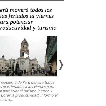
erú moverá todos los
Video, Catalin
ías feriados al viernes
‘Si la gente el
ara potenciar
criminales, la
roductividad y turismo
sociedades de
suicidarse’
l Gobierno de Perú moverá todos
os días feriados a los viernes para
La exmagistrada co
sí potenciar el turismo interno y
sobre el rol de contr
ejorar la productividad, informó el
periodismo, el derech
inistro
...
reformas constitucio
desafíos de nuevas t