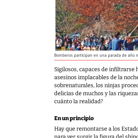
Bomberos participan en una parada de año nu
Sigilosos, capaces de infiltrarse
asesinos implacables de la noch
sobrenaturales, los ninjas proc
delicias de muchos y las riquezas
cuánto la realidad?
En un principio
Hay que remontarse a los Estad
para ver surgir la figura del s