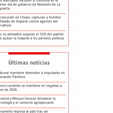
s atentados sacuden a Colombia en el
imer día de gobierno de Abelardo De La
priella
rsecución en Chepo: capturan a hombre
ñalado de disparar contra agentes del
nafront
s no alineados superan el 51% del padrón
le quitan la mayoría a los partidos políticos
Últimas noticias
ibunal mantiene detenidos a imputados en
eración Pandora
orro corriente se mantiene en negativo a
nio de 2026
namá y Missouri buscan fortalecer la
cnología y el comercio agropecuario
nameño regresa al país tras ser