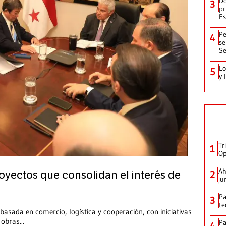
Do
3
pr
Es
Pe
4
se
Se
Lo
5
y 
Tr
1
Op
Ah
2
royectos que consolidan el interés de
ju
Pa
3
te
 basada en comercio, logística y cooperación, con iniciativas
r obras
...
Pa
4