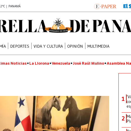
.2°C | PANAMÁ
MÍA
DEPORTES
VIDA Y CULTURA
OPINIÓN
MULTIMEDIA
timas Noticias
La Llorona
Venezuela
José Raúl Mulino
Asamblea Na
‘V
1
co
es
Mi
2
Pl