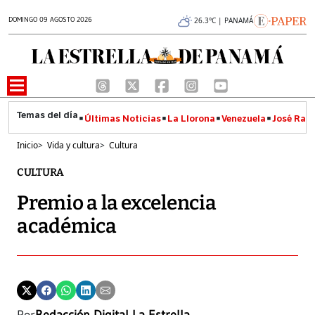
DOMINGO 09 AGOSTO 2026
26.3°C | PANAMÁ
Últimas Noticias
La Llorona
Venezuela
José Raúl
Inicio
>
Vida y cultura
>
Cultura
CULTURA
Premio a la excelencia
académica