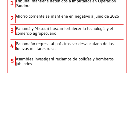
Tribunal mantiene detenidos a imputados en Operación
1
Pandora
Ahorro corriente se mantiene en negativo a junio de 2026
2
Panamá y Missouri buscan fortalecer la tecnología y el
3
comercio agropecuario
Panameño regresa al país tras ser desvinculado de las
4
fuerzas militares rusas
Asamblea investigará reclamos de policías y bomberos
5
jubilados