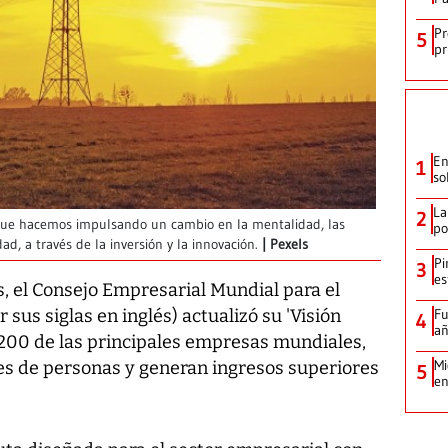
Pr
5
pr
En
1
so
La
2
que hacemos impulsando un cambio en la mentalidad, las
po
dad, a través de la inversión y la innovación.
Pexels
Pi
3
es
, el Consejo Empresarial Mundial para el
Fu
sus siglas en inglés) actualizó su 'Visión
4
añ
200 de las principales empresas mundiales,
Mi
es de personas y generan ingresos superiores
5
en