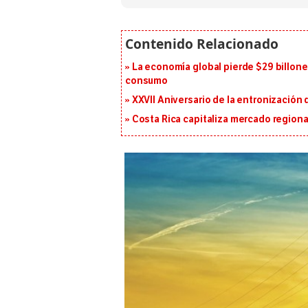
La economía global pierde $29 billone
consumo
XXVII Aniversario de la entronización
Costa Rica capitaliza mercado region