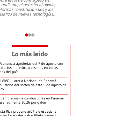
eriodismo, el derecho al olvido,
presidente de Brasil,
eformas constitucionales y los
da Silva, oficializó 
esafíos de nuevas tecnologías
...
candidatura
...
Lo más leído
A anuncia agroferias del 7 de agosto con
oductos a precios accesibles en varias
nas del país
 VIVO | Lotería Nacional de Panamá -
sultados del sorteo de este 5 de agosto de
026
ben precios de combustibles en Panamá:
ésel aumenta $0.26 por galón
sta Rica propone arbitraje especial a
namá para destrabar litigio comercial