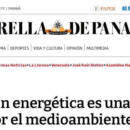
.1°C | PANAMÁ
MÍA
DEPORTES
VIDA Y CULTURA
OPINIÓN
MULTIMEDIA
timas Noticias
La Llorona
Venezuela
José Raúl Mulino
Asamblea Na
́n energética es un
or el medioambient