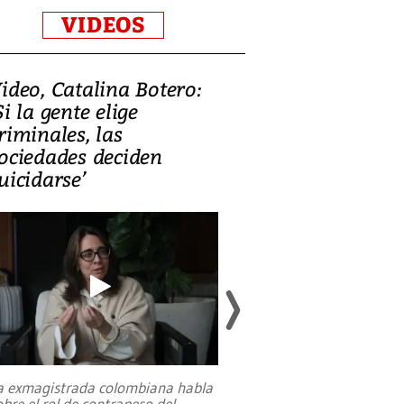
VIDEOS
ideo, Catalina Botero:
Video: Lula la
Si la gente elige
candidatura 
riminales, las
promesas de i
ociedades deciden
en defensa, ed
uicidarse’
tierras raras
a exmagistrada colombiana habla
Entre recuerdos y es
obre el rol de contrapeso del
referencias hacia sus