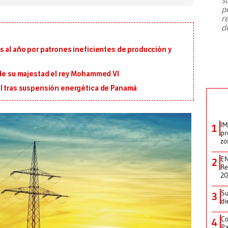
emergencia de gran
...
p
r
d
s al año por patrones ineficientes de producción y
 de su majestad el rey Mohammed VI
al tras suspensión energética de Panamá
IM
1
pr
zo
EN
2
Re
2
Su
3
di
Co
4
Pa