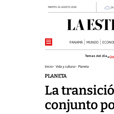
MARTES 04 AGOSTO 2026
24
PANAMÁ
MUNDO
ECONO
Úl
Inicio
>
Vida y cultura
>
Planeta
PLANETA
La transicio
conjunto p