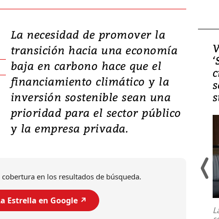
La necesidad de promover la
Video, Japón: Terremoto
V
transición hacia una economía
deja heridos y graves
‘
baja en carbono hace que el
daños en Kumamoto
c
financiamiento climático y la
s
inversión sostenible sean una
s
prioridad para el sector público
y la empresa privada.
 cobertura en los resultados de búsqueda.
Un fuerte terremoto de magnitud
7,1 se registró este martes 28 de
a Estrella en Google ↗️
julio en la prefectura de Kumamoto,
L
al sur de Japón, provocando una
s