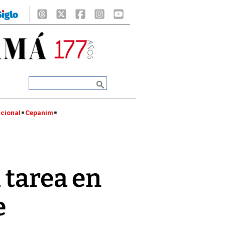
cional
Cepanim
a tarea en
e