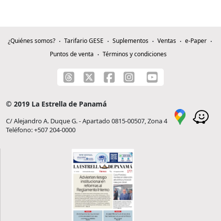
¿Quiénes somos?
Tarifario GESE
Suplementos
Ventas
e-Paper
Puntos de venta
Términos y condiciones
© 2019 La Estrella de Panamá
C/ Alejandro A. Duque G. - Apartado 0815-00507, Zona 4
Teléfono: +507 204-0000