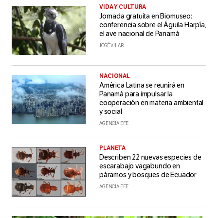
VIDA Y CULTURA
Jornada gratuita en Biomuseo:
conferencia sobre el Águila Harpía,
el ave nacional de Panamá
JOSÉ VILAR
NACIONAL
América Latina se reunirá en
Panamá para impulsar la
cooperación en materia ambiental
y social
AGENCIA EFE
PLANETA
Describen 22 nuevas especies de
escarabajo vagabundo en
páramos y bosques de Ecuador
AGENCIA EFE