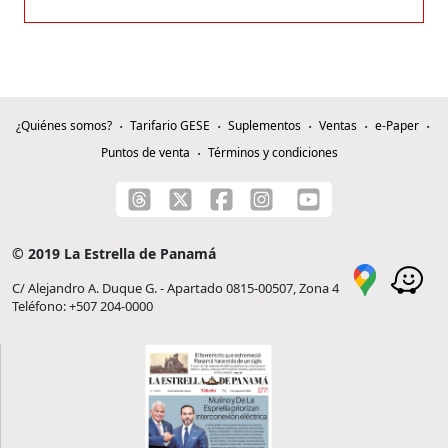
¿Quiénes somos?
Tarifario GESE
Suplementos
Ventas
e-Paper
Puntos de venta
Términos y condiciones
© 2019 La Estrella de Panamá
C/ Alejandro A. Duque G. - Apartado 0815-00507, Zona 4
Teléfono: +507 204-0000