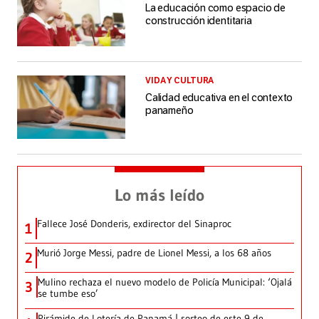
La educación como espacio de
construcción identitaria
VIDA Y CULTURA
Calidad educativa en el contexto
panameño
Lo más leído
Fallece José Donderis, exdirector del Sinaproc
1
Murió Jorge Messi, padre de Lionel Messi, a los 68 años
2
Mulino rechaza el nuevo modelo de Policía Municipal: ‘Ojalá
3
se tumbe eso’
Pirámide de Lotería de Panamá | sorteo de este 9 de