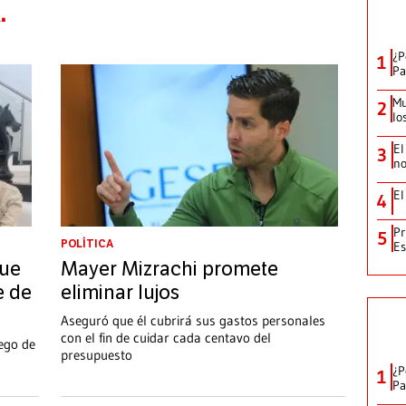
.
¿P
1
Pa
Mu
2
lo
El
3
no
El
4
Pr
5
POLÍTICA
Es
que
Mayer Mizrachi promete
e de
eliminar lujos
Aseguró que él cubrirá sus gastos personales
con el fin de cuidar cada centavo del
ego de
presupuesto
¿P
1
Pa