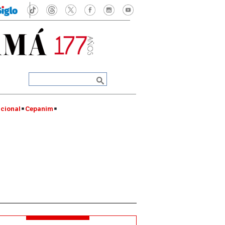
cional
Cepanim