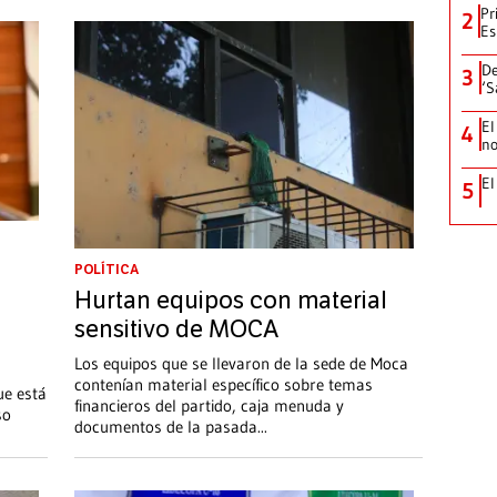
Pr
2
Es
De
3
‘S
El
4
no
El
5
POLÍTICA
Hurtan equipos con material
sensitivo de MOCA
Los equipos que se llevaron de la sede de Moca
contenían material específico sobre temas
ue está
financieros del partido, caja menuda y
so
documentos de la pasada
...