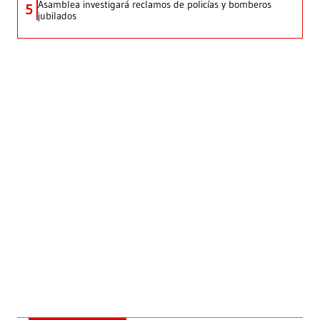
Asamblea investigará reclamos de policías y bomberos
5
jubilados