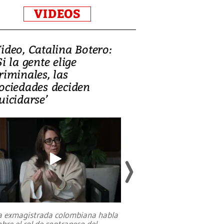
VIDEOS
ideo, Catalina Botero:
Video: Lula la
Si la gente elige
candidatura 
riminales, las
promesas de i
ociedades deciden
en defensa, ed
uicidarse’
tierras raras
a exmagistrada colombiana habla
Entre recuerdos y es
obre el rol de contrapeso del
referencias hacia sus