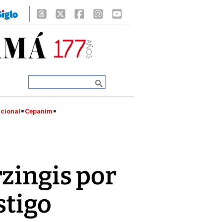
cional
Cepanim
zingis por
stigo