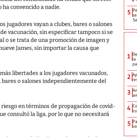
no ha convencido a nadie.
Pe
5
se
Se
los jugadores vayan a clubes, bares o salones
e vacunación, sin especificar tampoco si se
onal o se trata de una promoción de imagen y
mueve James, sin importar la causa que
De
1
la
p
n más libertades a los jugadores vacunados,
Ap
2
re
s, bares o salones independientemente del
Am
3
am
n riesgo en términos de propagación de covid-
Co
4
co
e consultó la liga, por lo que no necesitará
Pa
5
re