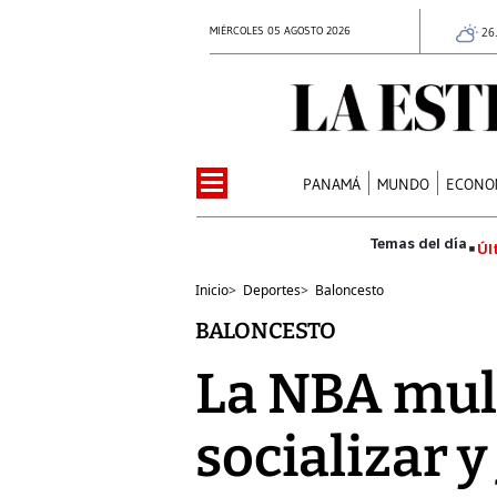
MIÉRCOLES 05 AGOSTO 2026
26
PANAMÁ
MUNDO
ECONO
Úl
Inicio
>
Deportes
>
Baloncesto
BALONCESTO
La NBA mult
socializar 