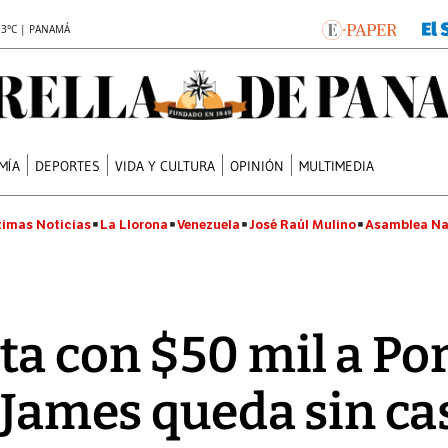
.3°C | PANAMÁ
MÍA
DEPORTES
VIDA Y CULTURA
OPINIÓN
MULTIMEDIA
timas Noticias
La Llorona
Venezuela
José Raúl Mulino
Asamblea Na
a con $50 mil a Por
y James queda sin ca