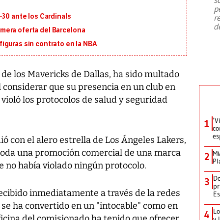
emergencia de gran
...
p
-30 ante los Cardinals
r
d
primera oferta del Barcelona
iguras sin contrato en la NBA
, de los Mavericks de Dallas, ha sido multado
 considerar que su presencia en un club en
violó los protocolos de salud y seguridad
‘V
1
co
es
ió con el alero estrella de Los Ángeles Lakers,
 toda una promoción comercial de una marca
Mi
2
Pl
e no había violado ningún protocolo.
Do
3
pr
recibido inmediatamente a través de la redes
Es
 se ha convertido en un "intocable" como en
Lo
4
oficina del comisionado ha tenido que ofrecer
y 