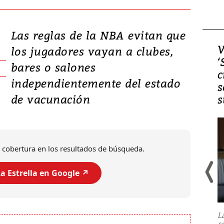
Las reglas de la NBA evitan que
Video, Japón: Terremoto
V
los jugadores vayan a clubes,
deja heridos y graves
‘
bares o salones
daños en Kumamoto
c
independientemente del estado
s
de vacunación
s
 cobertura en los resultados de búsqueda.
a Estrella en Google ↗️
Un fuerte terremoto de magnitud
7,1 se registró este martes 28 de
julio en la prefectura de Kumamoto,
L
al sur de Japón, provocando una
s