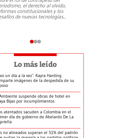
eriodismo, el derecho al olvido,
presidente de Brasil,
eformas constitucionales y los
da Silva, oficializó 
esafíos de nuevas tecnologías
...
candidatura
...
Lo más leído
ivo un día a la vez’: Kayra Harding
mparte imágenes de la despedida de su
poso
Ambiente suspende obras de hotel en
aya Bijao por incumplimientos
s atentados sacuden a Colombia en el
imer día de gobierno de Abelardo De La
priella
s no alineados superan el 51% del padrón
le quitan la mayoría a los partidos políticos