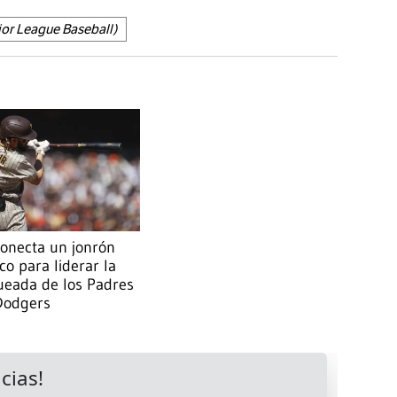
or League Baseball)
conecta un jonrón
ico para liderar la
ueada de los Padres
 Dodgers