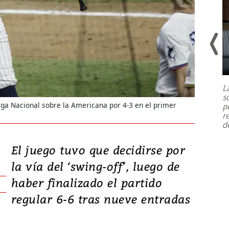
Un fuerte terremoto de magnitud
7,1 se registró este martes 28 de
julio en la prefectura de Kumamoto,
L
al sur de Japón, provocando una
s
emergencia de gran
...
Liga Nacional sobre la Americana por 4-3 en el primer
p
r
d
El juego tuvo que decidirse por
la vía del ‘swing-off’, luego de
haber finalizado el partido
regular 6-6 tras nueve entradas