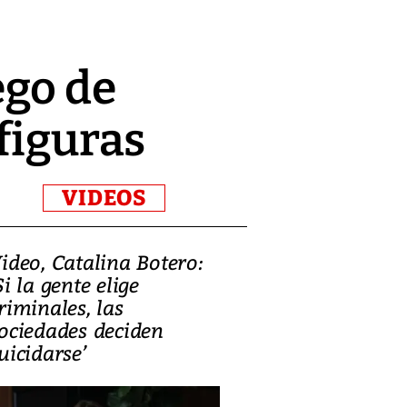
ego de
figuras
VIDEOS
ideo, Catalina Botero:
Video: Lula la
Si la gente elige
candidatura 
riminales, las
promesas de i
ociedades deciden
en defensa, ed
uicidarse’
tierras raras