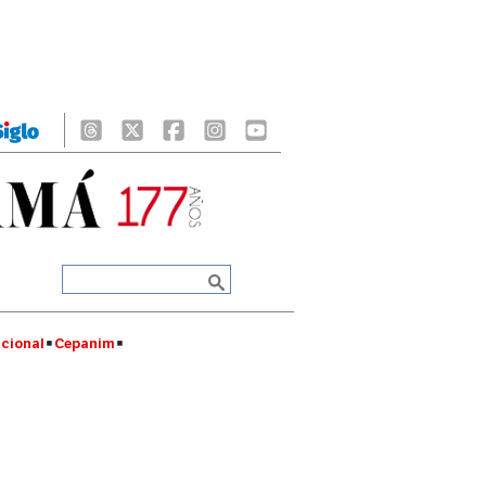
cional
Cepanim