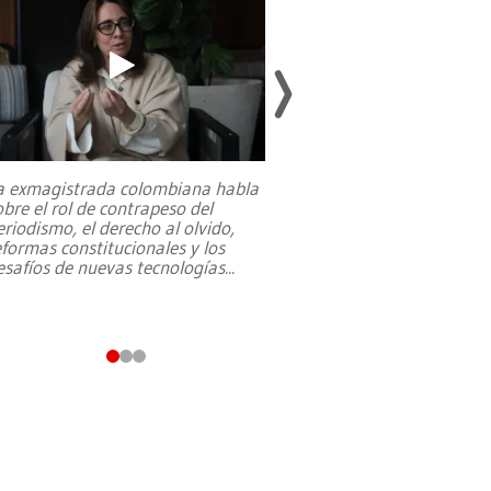
a exmagistrada colombiana habla
Entre recuerdos y es
obre el rol de contrapeso del
referencias hacia sus
eriodismo, el derecho al olvido,
presidente de Brasil,
eformas constitucionales y los
da Silva, oficializó 
esafíos de nuevas tecnologías
...
candidatura
...