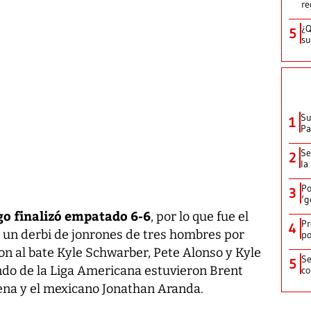
re
¿Q
5
su
Su
1
P
Se
2
la
Po
3
‘g
ego finalizó empatado 6-6
, por lo que fue el
Pr
4
 un derbi de jonrones de tres hombres por
po
ron al bate Kyle Schwarber, Pete Alonso y Kyle
Se
5
ndo de la Liga Americana estuvieron Brent
co
ena y el mexicano Jonathan Aranda.