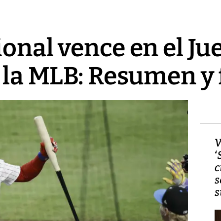
ional vence en el Ju
e la MLB: Resumen y 
Video, Japón: Terremoto
V
deja heridos y graves
‘
daños en Kumamoto
c
s
s