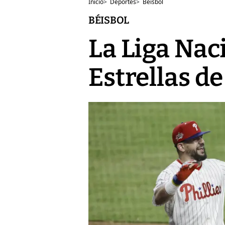
Inicio
>
Deportes
>
Béisbol
BÉISBOL
La Liga Nac
Estrellas d