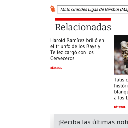
MLB: Grandes Ligas de Béisbol (Maj
Relacionadas
Harold Ramírez brilló en
el triunfo de los Rays y
Tellez cargó con los
Cerveceros
BÉISBOL
Tatis 
histór
blanq
a los
BÉISBOL