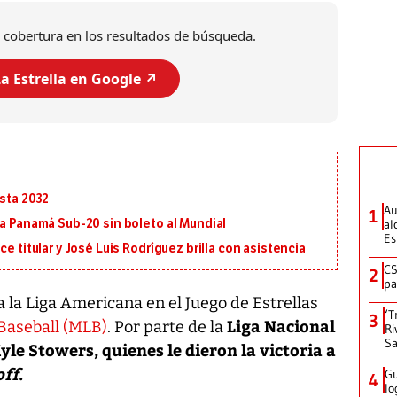
 cobertura en los resultados de búsqueda.
a Estrella en Google ↗️
asta 2032
Au
1
al
 a Panamá Sub-20 sin boleto al Mundial
Es
e titular y José Luis Rodríguez brilla con asistencia
CS
2
pa
a la Liga Americana en el Juego de Estrellas
‘T
3
Liga Nacional
Baseball (MLB)
. Por parte de la
Ri
Sa
le Stowers, quienes le dieron la victoria a
off
.
Gu
4
lo