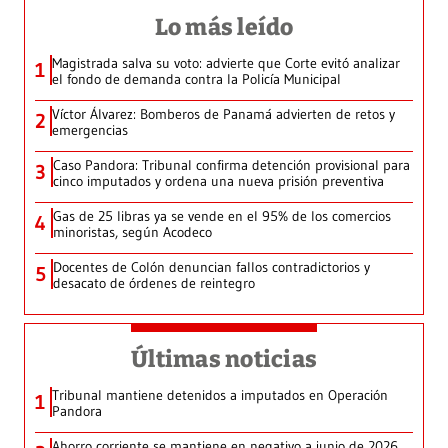
Lo más leído
Magistrada salva su voto: advierte que Corte evitó analizar
1
el fondo de demanda contra la Policía Municipal
Víctor Álvarez: Bomberos de Panamá advierten de retos y
2
emergencias
Caso Pandora: Tribunal confirma detención provisional para
3
cinco imputados y ordena una nueva prisión preventiva
Gas de 25 libras ya se vende en el 95% de los comercios
4
minoristas, según Acodeco
Docentes de Colón denuncian fallos contradictorios y
5
desacato de órdenes de reintegro
Últimas noticias
Tribunal mantiene detenidos a imputados en Operación
1
Pandora
Ahorro corriente se mantiene en negativo a junio de 2026