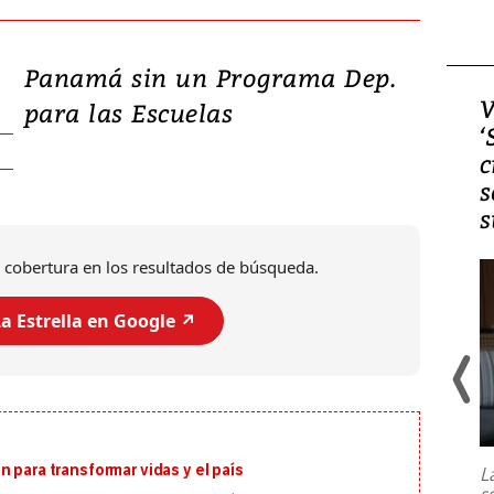
Panamá sin un Programa Dep.
Video, Japón: Terremoto
V
para las Escuelas
deja heridos y graves
‘
daños en Kumamoto
c
s
s
 cobertura en los resultados de búsqueda.
a Estrella en Google ↗️
Un fuerte terremoto de magnitud
7,1 se registró este martes 28 de
julio en la prefectura de Kumamoto,
 para transformar vidas y el país
L
al sur de Japón, provocando una
s