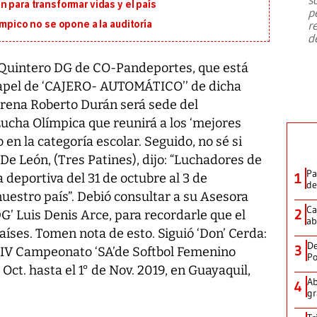
emergencia de gran
...
 para transformar vidas y el país
p
r
ímpico no se opone a la auditoría
d
Quintero DG de CO-Pandeportes, que está
apel de ‘CAJERO- AUTOMÁTICO’’ de dicha
 Arena Roberto Durán será sede del
ha Olímpica que reunirá a los ‘mejores
en la categoría escolar. Seguido, no sé si
e León, (Tres Patines), dijo: “Luchadores de
Pa
1
a deportiva del 31 de octubre al 3 de
de
uestro país”. Debió consultar a su Asesora
Ca
2
DG’ Luis Denis Arce, para recordarle que el
ab
íses. Tomen nota de esto. Siguió ‘Don’ Cerda:
De
3
XIV Campeonato ‘SA’de Softbol Femenino
Po
Oct. hasta el 1° de Nov. 2019, en Guayaquil,
Ab
4
gr