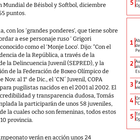
Tr
5
n Mundial de Béisbol y Softbol, diciembre
Op
55 puntos.
a, con los ‘grandes ponderes’, que tiene sobre
ordar a ese personaje ruso ‘ Grigori
Ab
1
de
nocido como el ‘Monje Loco’. Dijo: “Con el
Pe
dencia de la República, a través de la
Au
de la Delincuencia Juvenil (SEPRED), y la
2
al
ión de la Federación de Boxeo Olímpico de
Es
Nov. al 1° de Dic., el ‘CN´ Juvenil, COPA
Pa
3
para pugilistas nacidos en el 2001 al 2002. El
vi
 credibilidad y transparencia dudosa, Tomás
On
4
emplada la participarán de unos 58 juveniles,
°C
, de la cuales ocho son femeninas, todos estos
Tr
5
Op
10 provincia.
campeonato verán en acción unos 24