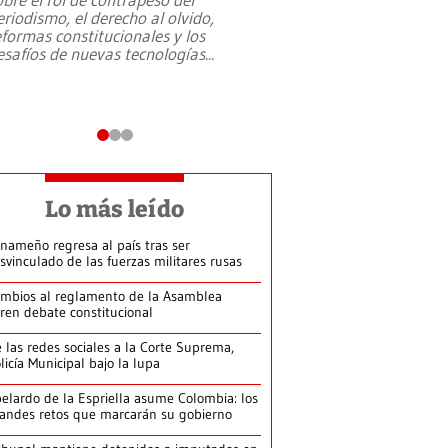
eriodismo, el derecho al olvido,
presidente de Brasil,
eformas constitucionales y los
da Silva, oficializó 
esafíos de nuevas tecnologías
...
candidatura
...
Lo más leído
nameño regresa al país tras ser
svinculado de las fuerzas militares rusas
mbios al reglamento de la Asamblea
ren debate constitucional
 las redes sociales a la Corte Suprema,
licía Municipal bajo la lupa
elardo de la Espriella asume Colombia: los
andes retos que marcarán su gobierno