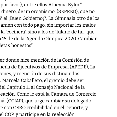
por favor), entre ellos Atheyna Bylon”.
 dinero, de un organismo, (SEPRED), que no
 Y el ¡Buen Gobierno¡?. La Gimnasia otro de los
rtamen con todo pago, sin importar los malos
a ‘cocinera’, sino a los de ‘fulano de tal’, que
 15 de de la ‘Agenda Olímpica 2020. Cambiar
letas honestos”.
yer donde hice mención de la Comisión de
meña de Ejecutivos de Empresa, (APEDE), La
enes, y mención de sus distinguidos
. Marcela Caballero, el gremio debe ser
del Capítulo 11 al Consejo Nacional de la
ecreación. Como lo está la Cámara de Comercio
má, (CCIAP), que urge cambiar su delegado
on CERO credibilidad en el Deporte, y
 COP, y partícipe en la reelección