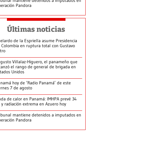
ibunal mantiene detenidos a imputados en
eración Pandora
Últimas noticias
elardo de la Espriella asume Presidencia
 Colombia en ruptura total con Gustavo
tro
gusto Villalaz-Higuero, el panameño que
canzó el rango de general de brigada en
tados Unidos
namá hoy de ‘Radio Panamá’ de este
ernes 7 de agosto
da de calor en Panamá: IMHPA prevé 34
 y radiación extrema en Azuero hoy
ibunal mantiene detenidos a imputados en
eración Pandora