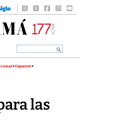
cional
Cepanim
ara las