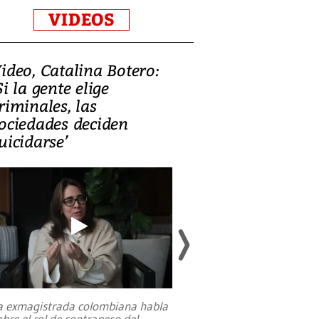
VIDEOS
ideo, Catalina Botero:
Video: Lula la
Si la gente elige
candidatura 
riminales, las
promesas de i
ociedades deciden
en defensa, ed
uicidarse’
tierras raras
a exmagistrada colombiana habla
Entre recuerdos y es
obre el rol de contrapeso del
referencias hacia sus