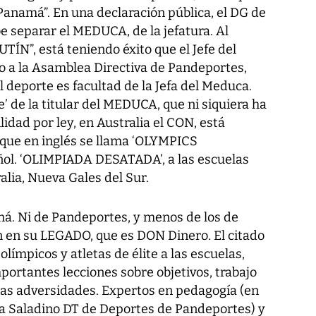
Panamá”. En una declaración pública, el DG de
e separar el MEDUCA, de la jefatura. Al
ÍN”, está teniendo éxito que el Jefe del
 a la Asamblea Directiva de Pandeportes,
l deporte es facultad de la Jefa del Meduca.
e’ de la titular del MEDUCA, que ni siquiera ha
dad por ley, en Australia el CON, está
que en inglés se llama ‘OLYMPICS
ol. ‘OLIMPIADA DESATADA’, a las escuelas
lia, Nueva Gales del Sur.
má. Ni de Pandeportes, y menos de los de
n en su LEGADO, que es DON Dinero. El citado
 olímpicos y atletas de élite a las escuelas,
ortantes lecciones sobre objetivos, trabajo
 las adversidades. Expertos en pedagogía (en
ra Saladino DT de Deportes de Pandeportes) y