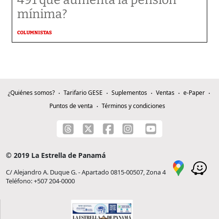
491 que aumenta la pensión
mínima?
COLUMNISTAS
¿Quiénes somos?
Tarifario GESE
Suplementos
Ventas
e-Paper
Puntos de venta
Términos y condiciones
© 2019 La Estrella de Panamá
C/ Alejandro A. Duque G. - Apartado 0815-00507, Zona 4
Teléfono: +507 204-0000