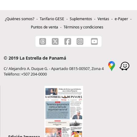
¿Quiénes somos?
Tarifario GESE
Suplementos
Ventas
e-Paper
Puntos de venta
Términos y condiciones
© 2019 La Estrella de Panamá
C/ Alejandro A. Duque G. - Apartado 0815-00507, Zona 4
Teléfono: +507 204-0000
Edición Impresa