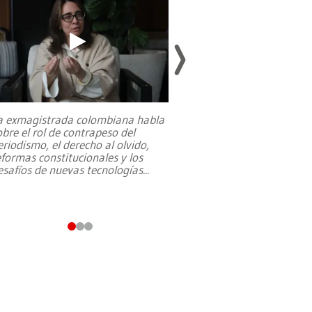
a exmagistrada colombiana habla
Entre recuerdos y es
obre el rol de contrapeso del
referencias hacia sus
eriodismo, el derecho al olvido,
presidente de Brasil,
eformas constitucionales y los
da Silva, oficializó 
esafíos de nuevas tecnologías
...
candidatura
...