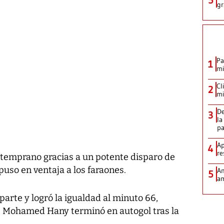
gr
Pa
1
mi
Cl
2
mi
De
3
la
p
Ap
4
re
ó temprano gracias a un potente disparo de
uso en ventaja a los faraones.
Am
5
am
parte y logró la igualdad al minuto 66,
e Mohamed Hany terminó en autogol tras la