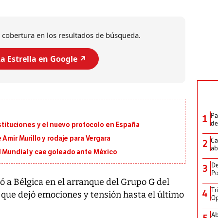
 cobertura en los resultados de búsqueda.
a Estrella en Google ↗️
Pa
1
de
ustituciones y el nuevo protocolo en España
 Amir Murillo y rodaje para Vergara
Ca
2
ab
l Mundial y cae goleado ante México
De
3
Po
ó a Bélgica en el arranque del Grupo G del
Tr
4
que dejó emociones y tensión hasta el último
Op
Ab
5