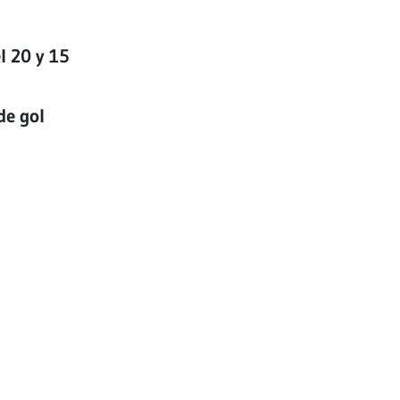
el 20 y 15
de gol