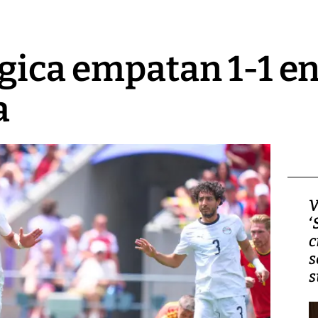
lgica empatan 1-1 e
a
Video, Japón: Terremoto
V
deja heridos y graves
‘
daños en Kumamoto
c
s
s