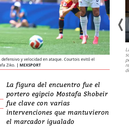
Un fuerte terremoto de magnitud
7,1 se registró este martes 28 de
julio en la prefectura de Kumamoto,
L
al sur de Japón, provocando una
s
emergencia de gran
...
defensivo y velocidad en ataque. Courtois evitó el
p
r
fa Ziko.
MEXSPORT
d
La figura del encuentro fue el
portero egipcio Mostafa Shobeir
fue clave con varias
intervenciones que mantuvieron
el marcador igualado