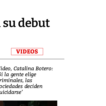
n su debut
VIDEOS
ideo, Catalina Botero:
Video: Lula la
Si la gente elige
candidatura 
riminales, las
promesas de i
ociedades deciden
en defensa, ed
uicidarse’
tierras raras