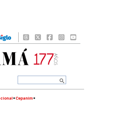
cional
Cepanim