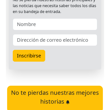
No te pierdas nuestras mejores
historias