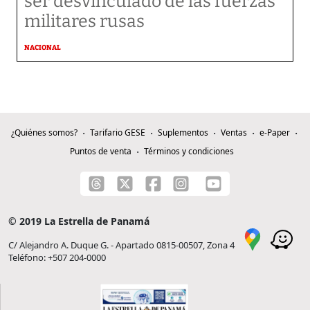
ser desvinculado de las fuerzas
militares rusas
NACIONAL
¿Quiénes somos?
Tarifario GESE
Suplementos
Ventas
e-Paper
Puntos de venta
Términos y condiciones
© 2019 La Estrella de Panamá
C/ Alejandro A. Duque G. - Apartado 0815-00507, Zona 4
Teléfono: +507 204-0000