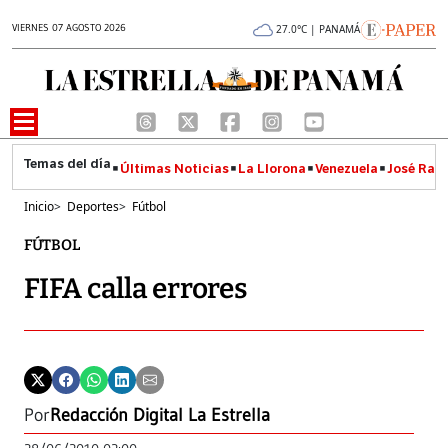
VIERNES 07 AGOSTO 2026
27.0°C | PANAMÁ
Últimas Noticias
La Llorona
Venezuela
José Raúl
Inicio
>
Deportes
>
Fútbol
FÚTBOL
FIFA calla errores
Por
Redacción Digital La Estrella