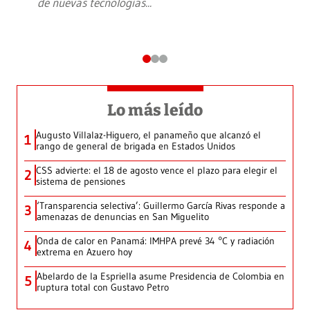
de nuevas tecnologías
...
Lo más leído
Augusto Villalaz-Higuero, el panameño que alcanzó el
1
rango de general de brigada en Estados Unidos
CSS advierte: el 18 de agosto vence el plazo para elegir el
2
sistema de pensiones
‘Transparencia selectiva’: Guillermo García Rivas responde a
3
amenazas de denuncias en San Miguelito
Onda de calor en Panamá: IMHPA prevé 34 °C y radiación
4
extrema en Azuero hoy
Abelardo de la Espriella asume Presidencia de Colombia en
5
ruptura total con Gustavo Petro