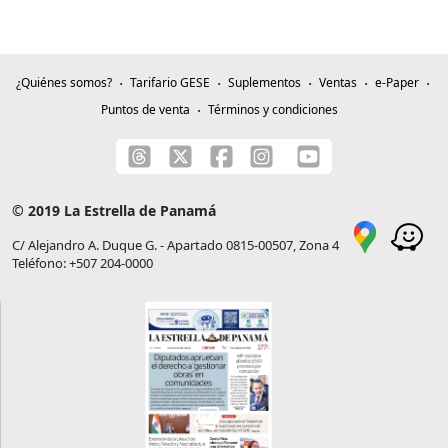
¿Quiénes somos?
Tarifario GESE
Suplementos
Ventas
e-Paper
Puntos de venta
Términos y condiciones
© 2019 La Estrella de Panamá
C/ Alejandro A. Duque G. - Apartado 0815-00507, Zona 4
Teléfono: +507 204-0000