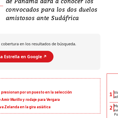
de Panamá dará a conocer los
convocados para los dos duelos
amistosos ante Sudáfrica
 cobertura en los resultados de búsqueda.
a Estrella en Google ↗️
Ví
presionan por un puesto en la selección
1
ad
 Amir Murillo y rodaje para Vergara
Ma
2
 Zelanda en la gira asiática
ev
Po