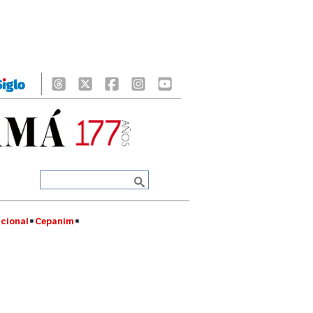
cional
Cepanim