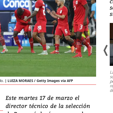
daños en Kumamoto
c
s
s
Un fuerte terremoto de magnitud
7,1 se registró este martes 28 de
julio en la prefectura de Kumamoto,
L
al sur de Japón, provocando una
s
emergencia de gran
...
do.
LUIZA MORAES / Getty Images via AFP
p
r
d
Este martes 17 de marzo el
director técnico de la selección