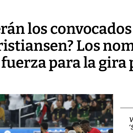
rán los convocados
istiansen? Los nom
fuerza para la gira 
Video, Japón: Terremoto
V
deja heridos y graves
‘