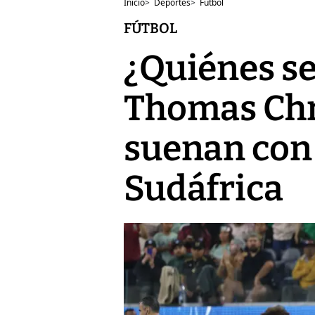
Inicio
>
Deportes
>
Fútbol
FÚTBOL
¿Quiénes se
Thomas Chr
suenan con 
Sudáfrica