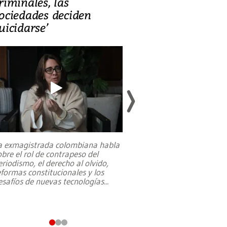
riminales, las
promesas de i
ociedades deciden
en defensa, ed
uicidarse’
tierras raras
a exmagistrada colombiana habla
Entre recuerdos y es
obre el rol de contrapeso del
referencias hacia sus
eriodismo, el derecho al olvido,
presidente de Brasil,
eformas constitucionales y los
da Silva, oficializó 
esafíos de nuevas tecnologías
...
candidatura
...