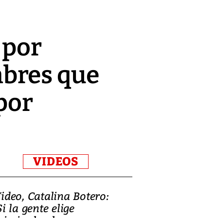
 por
bres que
por
VIDEOS
ideo, Catalina Botero:
Video: Lula la
Si la gente elige
candidatura 