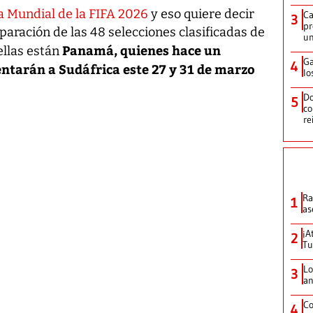
 Mundial de la FIFA 2026
y eso quiere decir
Ca
3
pr
paración de las 48 selecciones clasificadas de
un
Panamá, quienes hace un
ellas están
Ga
4
tarán a Sudáfrica este 27 y 31 de marzo
lo
Do
5
co
re
Ra
1
as
¡A
2
Tu
Lo
3
an
Co
4