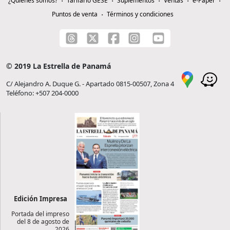
¿Quiénes somos?
Tarifario GESE
Suplementos
Ventas
e-Paper
Puntos de venta
Términos y condiciones
© 2019 La Estrella de Panamá
C/ Alejandro A. Duque G. - Apartado 0815-00507, Zona 4
Teléfono: +507 204-0000
Edición Impresa
Portada del impreso
del 8 de agosto de
2026