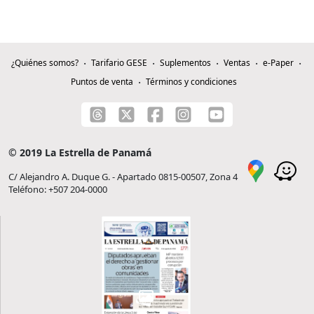
¿Quiénes somos?
Tarifario GESE
Suplementos
Ventas
e-Paper
Puntos de venta
Términos y condiciones
© 2019 La Estrella de Panamá
C/ Alejandro A. Duque G. - Apartado 0815-00507, Zona 4
Teléfono: +507 204-0000