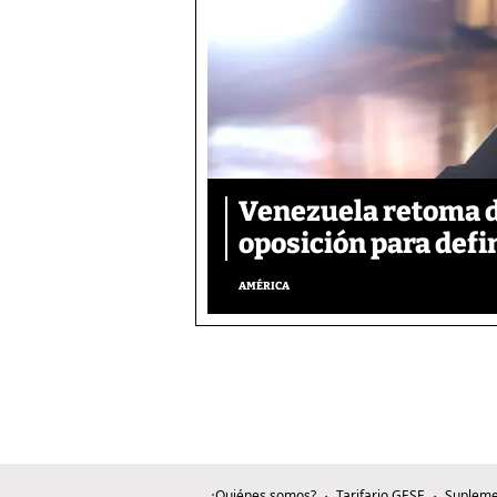
Venezuela retoma d
oposición para defin
AMÉRICA
¿Quiénes somos?
Tarifario GESE
Supleme