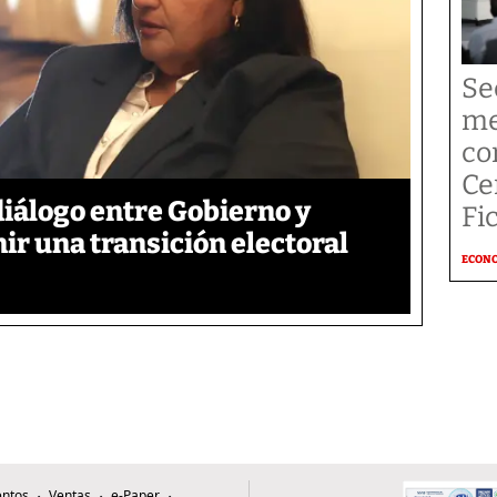
Se
me
co
Ce
iálogo entre Gobierno y
Fi
ir una transición electoral
ECON
ntos
Ventas
e-Paper