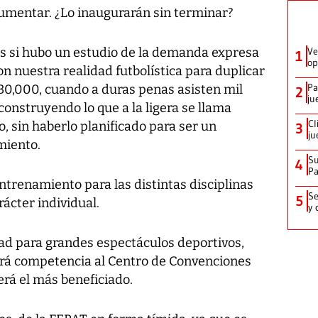
aumentar. ¿Lo inaugurarán sin terminar?
es si hubo un estudio de la demanda expresa
Ve
1
op
n nuestra realidad futbolística para duplicar
Pa
 30,000, cuando a duras penas asisten mil
2
ju
construyendo lo que a la ligera se llama
Cl
o, sin haberlo planificado para ser un
3
ju
miento.
Su
4
P
trenamiento para las distintas disciplinas
Se
5
ácter individual.
y 
dad para grandes espectáculos deportivos,
hará competencia al Centro de Convenciones
 será el más beneficiado.