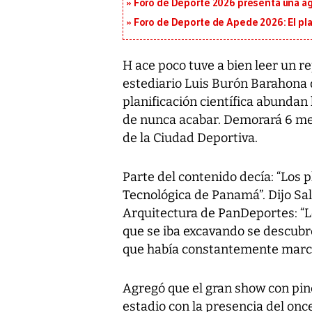
Foro de Deporte 2026 presenta una a
Foro de Deporte de Apede 2026: El plan
H ace poco tuve a bien leer un r
estediario Luis Burón Barahona
planificación científica abundan lo
de nunca acabar. Demorará 6 mese
de la Ciudad Deportiva.
Parte del contenido decía: “Los p
Tecnológica de Panamá”. Dijo Salu
Arquitectura de PanDeportes: “L
que se iba excavando se descubr
que había constantemente march
Agregó que el gran show con pinc
estadio con la presencia del on