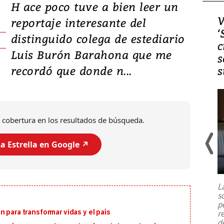
H ace poco tuve a bien leer un
Video, Japón: Terremoto
V
reportaje interesante del
deja heridos y graves
‘
distinguido colega de estediario
daños en Kumamoto
c
Luis Burón Barahona que me
s
recordó que donde n...
s
 cobertura en los resultados de búsqueda.
a Estrella en Google ↗️
Un fuerte terremoto de magnitud
7,1 se registró este martes 28 de
julio en la prefectura de Kumamoto,
L
al sur de Japón, provocando una
s
emergencia de gran
...
p
 para transformar vidas y el país
r
d