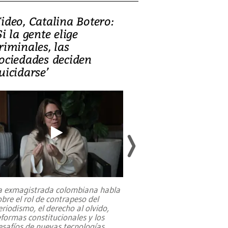
ideo, Catalina Botero:
Video: Lula la
Si la gente elige
candidatura 
riminales, las
promesas de i
ociedades deciden
en defensa, ed
uicidarse’
tierras raras
a exmagistrada colombiana habla
Entre recuerdos y es
obre el rol de contrapeso del
referencias hacia sus
eriodismo, el derecho al olvido,
presidente de Brasil,
eformas constitucionales y los
da Silva, oficializó 
esafíos de nuevas tecnologías
...
candidatura
...