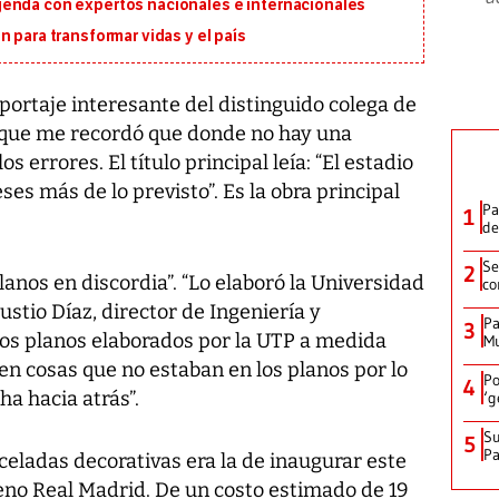
genda con expertos nacionales e internacionales
 para transformar vidas y el país
eportaje interesante del distinguido colega de
 que me recordó que donde no hay una
s errores. El título principal leía: “El estadio
s más de lo previsto”. Es la obra principal
Pa
1
de
Se
2
lanos en discordia”. “Lo elaboró la Universidad
co
stio Díaz, director de Ingeniería y
Pa
3
os planos elaborados por la UTP a medida
Mu
en cosas que no estaban en los planos por lo
Po
4
a hacia atrás”.
‘g
Su
5
P
eladas decorativas era la de inaugurar este
ceno Real Madrid. De un costo estimado de 19