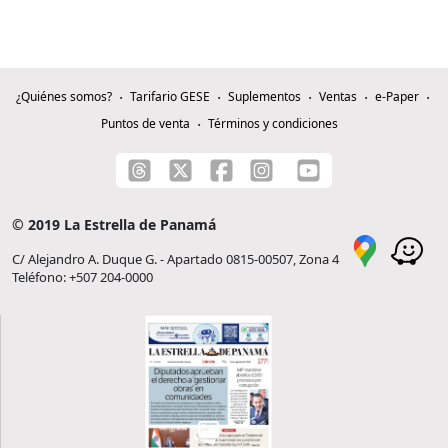
¿Quiénes somos?
Tarifario GESE
Suplementos
Ventas
e-Paper
Puntos de venta
Términos y condiciones
© 2019 La Estrella de Panamá
C/ Alejandro A. Duque G. - Apartado 0815-00507, Zona 4
Teléfono: +507 204-0000