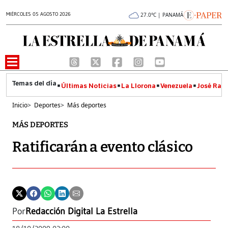
MIÉRCOLES 05 AGOSTO 2026
27.0°C | PANAMÁ
Últimas Noticias
La Llorona
Venezuela
José Raúl
Inicio
>
Deportes
>
Más deportes
MÁS DEPORTES
Ratificarán a evento clásico
Por
Redacción Digital La Estrella