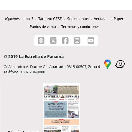
¿Quiénes somos?
Tarifario GESE
Suplementos
Ventas
e-Paper
Puntos de venta
Términos y condiciones
© 2019 La Estrella de Panamá
C/ Alejandro A. Duque G. - Apartado 0815-00507, Zona 4
Teléfono: +507 204-0000