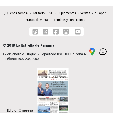
¿Quiénes somos?
Tarifario GESE
Suplementos
Ventas
e-Paper
Puntos de venta
Términos y condiciones
© 2019 La Estrella de Panamá
C/ Alejandro A. Duque G. - Apartado 0815-00507, Zona 4
Teléfono: +507 204-0000
Edición Impresa