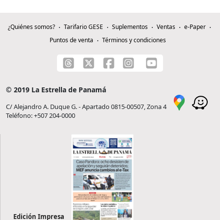
¿Quiénes somos?
Tarifario GESE
Suplementos
Ventas
e-Paper
Puntos de venta
Términos y condiciones
© 2019 La Estrella de Panamá
C/ Alejandro A. Duque G. - Apartado 0815-00507, Zona 4
Teléfono: +507 204-0000
Edición Impresa