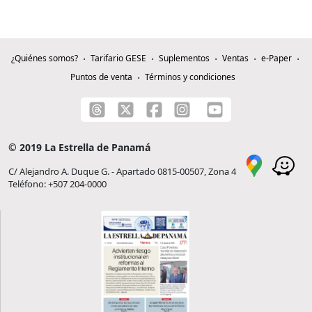
¿Quiénes somos?
Tarifario GESE
Suplementos
Ventas
e-Paper
Puntos de venta
Términos y condiciones
© 2019 La Estrella de Panamá
C/ Alejandro A. Duque G. - Apartado 0815-00507, Zona 4
Teléfono: +507 204-0000