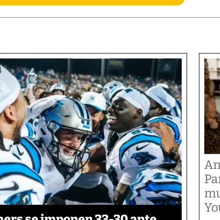
An
Pa
mu
Yo
thers se imponen 33-30 ante