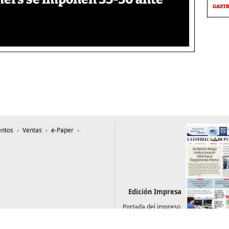
GAST
ntos
Ventas
e-Paper
Edición Impresa
Portada del impreso
del 7 de agosto de
2026
0507, Zona 4