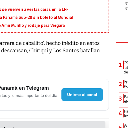
m
presidente de Brasil, Luiz Inácio Lula
m
 se vuelven a ver las caras en la LPF
da Silva, oficializó este domingo su
candidatura
...
 a Panamá Sub-20 sin boleto al Mundial
 Amir Murillo y rodaje para Vergara
arrera de caballito’, hecho inédito en estos
s descansan, Chiriquí y Los Santos batallan
CS
1
ju
de
Pr
2
Es
 Panamá en Telegram
Unirme al canal
rtas y lo más importante del día
Pa
3
el
Pa
4
lo
¡V
5