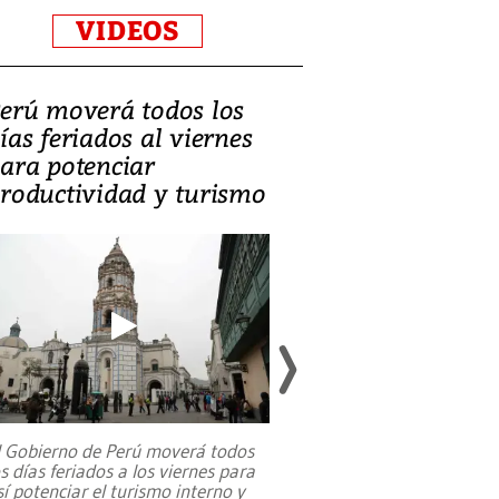
VIDEOS
erú moverá todos los
Video, Catalin
ías feriados al viernes
‘Si la gente el
ara potenciar
criminales, la
roductividad y turismo
sociedades de
suicidarse’
l Gobierno de Perú moverá todos
os días feriados a los viernes para
La exmagistrada co
sí potenciar el turismo interno y
sobre el rol de contr