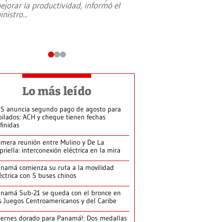
ejorar la productividad, informó el
periodismo, el derech
inistro
...
reformas constitucio
desafíos de nuevas t
Lo más leído
S anuncia segundo pago de agosto para
bilados: ACH y cheque tienen fechas
finidas
imera reunión entre Mulino y De La
priella: interconexión eléctrica en la mira
namá comienza su ruta a la movilidad
éctrica con 5 buses chinos
namá Sub-21 se queda con el bronce en
s Juegos Centroamericanos y del Caribe
iernes dorado para Panamá!: Dos medallas