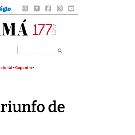
cional
Cepanim
triunfo de