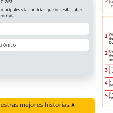
de
D
¡V
1
de
D
De
2
de
ar
Pr
3
di
Vu
4
an
An
5
fi
estras mejores historias