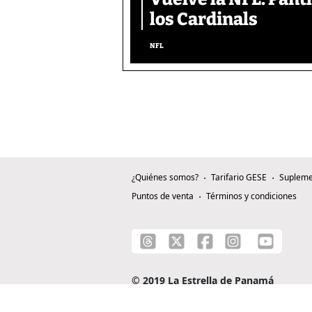
los Cardinals
NFL
¿Quiénes somos?
Tarifario GESE
Supleme
Puntos de venta
Términos y condiciones
© 2019 La Estrella de Panamá
C/ Alejandro A. Duque G. - Apartado 0815-0