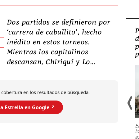
Dos partidos se definieron por
Video: Lula lanza su
P
‘carrera de caballito’, hecho
candidatura con
d
inédito en estos torneos.
promesas de inversión
p
Mientras los capitalinos
en defensa, educación y
p
descansan, Chiriquí y Lo...
tierras raras
 cobertura en los resultados de búsqueda.
a Estrella en Google ↗️
E
l
Entre recuerdos y escuetas
a
referencias hacia sus adversarios, el