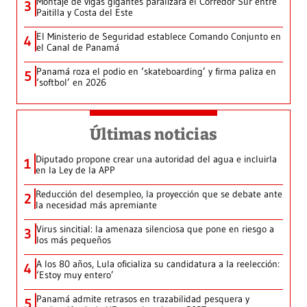
Montaje de vigas gigantes paralizará el Corredor Sur entre
3
Paitilla y Costa del Este
El Ministerio de Seguridad establece Comando Conjunto en
4
el Canal de Panamá
Panamá roza el podio en ‘skateboarding’ y firma paliza en
5
‘softbol’ en 2026
Últimas noticias
Diputado propone crear una autoridad del agua e incluirla
1
en la Ley de la APP
Reducción del desempleo, la proyección que se debate ante
2
la necesidad más apremiante
Virus sincitial: la amenaza silenciosa que pone en riesgo a
3
los más pequeños
A los 80 años, Lula oficializa su candidatura a la reelección:
4
‘Estoy muy entero’
Panamá admite retrasos en trazabilidad pesquera y
5