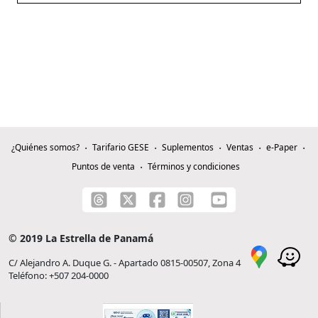
¿Quiénes somos?
Tarifario GESE
Suplementos
Ventas
e-Paper
Puntos de venta
Términos y condiciones
© 2019 La Estrella de Panamá
C/ Alejandro A. Duque G. - Apartado 0815-00507, Zona 4
Teléfono: +507 204-0000