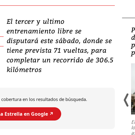
El tercer y ultimo
Video: Lula lanza su
P
entrenamiento libre se
candidatura con
d
disputará este sábado, donde se
promesas de inversión
p
tiene prevista 71 vueltas, para
en defensa, educación y
p
completar un recorrido de 306.5
tierras raras
kilómetros
 cobertura en los resultados de búsqueda.
a Estrella en Google ↗️
E
l
Entre recuerdos y escuetas
a
referencias hacia sus adversarios, el