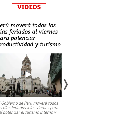
VIDEOS
erú moverá todos los
Video, Catalin
ías feriados al viernes
‘Si la gente el
ara potenciar
criminales, la
roductividad y turismo
sociedades de
suicidarse’
l Gobierno de Perú moverá todos
os días feriados a los viernes para
La exmagistrada co
sí potenciar el turismo interno y
sobre el rol de contr