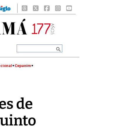
cional
Cepanim
es de
quinto