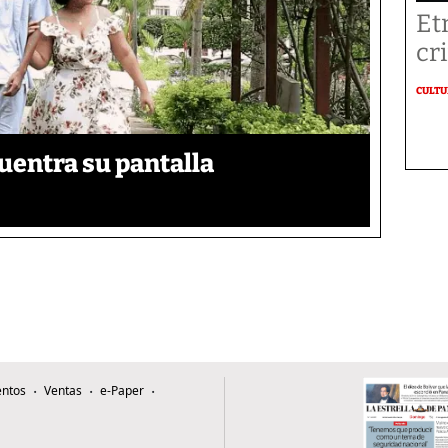
Et
cr
CULT
uentra su pantalla​
ntos
Ventas
e-Paper