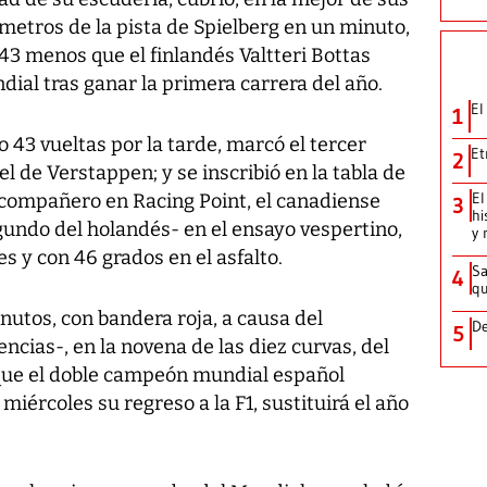
 metros de la pista de Spielberg en un minuto,
43 menos que el finlandés Valtteri Bottas
dial tras ganar la primera carrera del año.
El
1
 43 vueltas por la tarde, marcó el tercer
Et
2
el de Verstappen; y se inscribió en la tabla de
El
 compañero en Racing Point, el canadiense
3
hi
gundo del holandés- en el ensayo vespertino,
y 
s y con 46 grados en el asfalto.
Sa
4
qu
utos, con bandera roja, a causa del
De
5
cias-, en la novena de las diez curvas, del
l que el doble campeón mundial español
iércoles su regreso a la F1, sustituirá el año