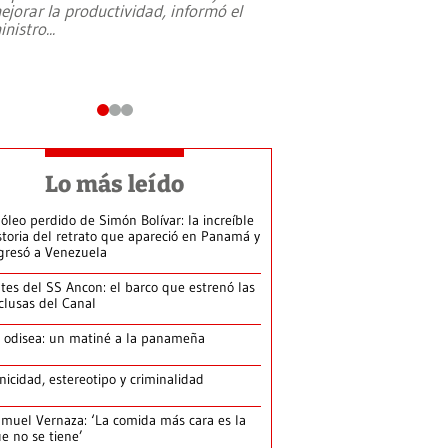
ejorar la productividad, informó el
periodismo, el derech
inistro
...
reformas constitucio
desafíos de nuevas t
Lo más leído
 óleo perdido de Simón Bolívar: la increíble
storia del retrato que apareció en Panamá y
gresó a Venezuela
tes del SS Ancon: el barco que estrenó las
clusas del Canal
 odisea: un matiné a la panameña
nicidad, estereotipo y criminalidad
muel Vernaza: ‘La comida más cara es la
e no se tiene’