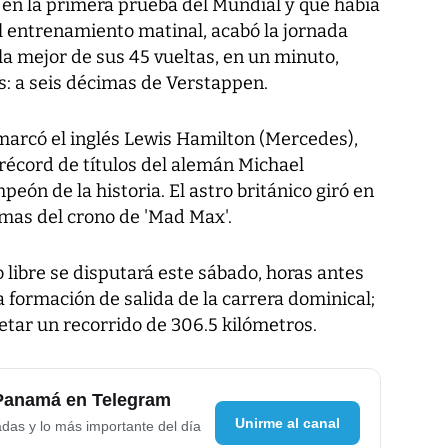
 en la primera prueba del Mundial y que había
 entrenamiento matinal, acabó la jornada
n la mejor de sus 45 vueltas, en un minuto,
: a seis décimas de Verstappen.
 marcó el inglés Lewis Hamilton (Mercedes),
 récord de títulos del alemán Michael
ón de la historia. El astro británico giró en
imas del crono de 'Mad Max'.
 libre se disputará este sábado, horas antes
la formación de salida de la carrera dominical;
letar un recorrido de 306.5 kilómetros.
 Panamá en Telegram
Unirme al canal
adas y lo más importante del día