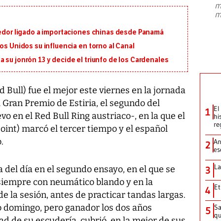
m
presidente de Brasil, Luiz Inácio Lula
m
da Silva, oficializó este domingo su
candidatura
...
eedor ligado a importaciones chinas desde Panamá
os Unidos su influencia en torno al Canal
 su jonrón 13 y decide el triunfo de los Cardenales
Bull) fue el mejor este viernes en la jornada
 Gran Premio de Estiria, el segundo del
El
1
 en el Red Bull Ring austriaco-, en la que el
hi
re
int) marcó el tercer tiempo y el español
.
An
2
es
La
a del día en el segundo ensayo, en el que se
3
siempre con neumático blando y en la
Et
4
e la sesión, antes de practicar tandas largas.
do domingo, pero ganador los dos años
Sa
5
qu
ad de su escudería, cubrió, en la mejor de sus