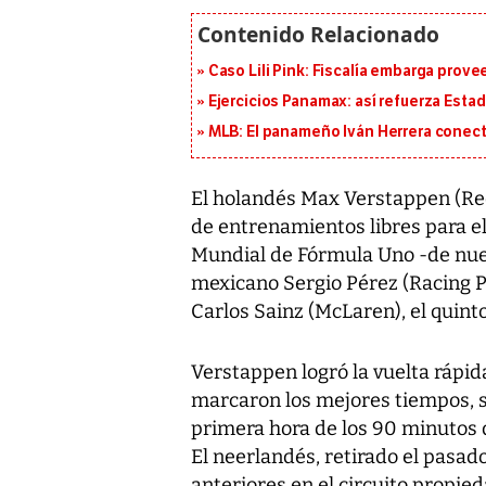
Caso Lili Pink: Fiscalía embarga prov
Ejercicios Panamax: así refuerza Estad
MLB: El panameño Iván Herrera conecta
El holandés Max Verstappen (Red 
de entrenamientos libres para el
Mundial de Fórmula Uno -de nuevo
mexicano Sergio Pérez (Racing Po
Carlos Sainz (McLaren), el quinto
Verstappen logró la vuelta rápid
marcaron los mejores tiempos, 
primera hora de los 90 minutos d
El neerlandés, retirado el pasa
anteriores en el circuito propied