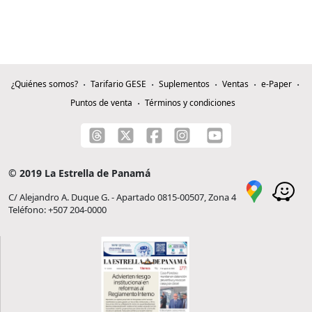
¿Quiénes somos?
Tarifario GESE
Suplementos
Ventas
e-Paper
Puntos de venta
Términos y condiciones
© 2019 La Estrella de Panamá
C/ Alejandro A. Duque G. - Apartado 0815-00507, Zona 4
Teléfono: +507 204-0000