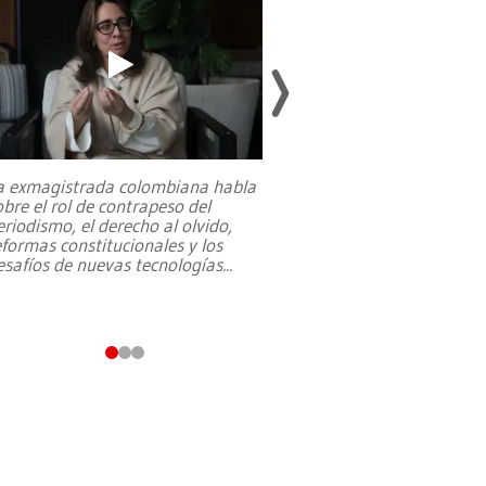
a exmagistrada colombiana habla
Entre recuerdos y es
obre el rol de contrapeso del
referencias hacia sus
eriodismo, el derecho al olvido,
presidente de Brasil,
eformas constitucionales y los
da Silva, oficializó 
esafíos de nuevas tecnologías
...
candidatura
...