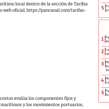
timo local dentro de la sección de Tarifas
Pr
5
o web oficial, https://pancanal.com/tarifas-
pr
Pa
1
de
Ca
2
ca
M
3
bu
fo
Mo
4
Co
Pa
5
fi
costos evalúa los componentes fijos y
os marítimos y los movimientos portuarios,