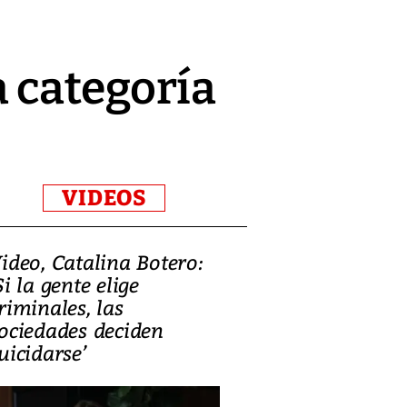
 categoría
VIDEOS
ideo, Catalina Botero:
Video: Lula la
Si la gente elige
candidatura 
riminales, las
promesas de i
ociedades deciden
en defensa, ed
uicidarse’
tierras raras