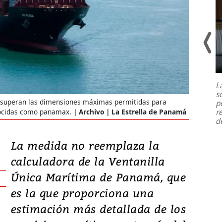
Un fuerte terremoto de magnitud
7,1 se registró este martes 28 de
julio en la prefectura de Kumamoto,
L
al sur de Japón, provocando una
s
emergencia de gran
...
 superan las dimensiones máximas permitidas para
p
r
onocidas como panamax.
Archivo | La Estrella de Panamá
d
La medida no reemplaza la
calculadora de la Ventanilla
Única Marítima de Panamá, que
es la que proporciona una
estimación más detallada de los