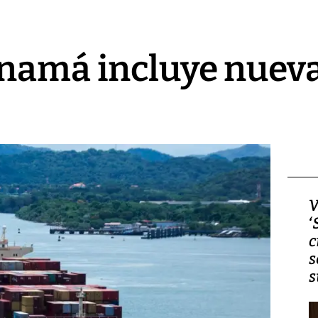
namá incluye nueva
Video, Japón: Terremoto
V
deja heridos y graves
‘
daños en Kumamoto
c
s
s