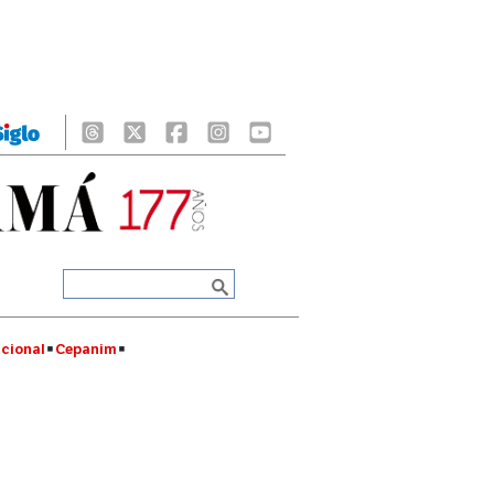
cional
Cepanim