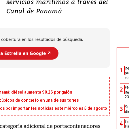
servicios marítimos a través del
Canal de Panamá
 cobertura en los resultados de búsqueda.
a Estrella en Google ↗️
IM
1
pr
zo
EN
2
Re
namá: diésel aumenta $0.26 por galón
2
cúbicos de concreto en una de sus torres
Su
3
s por importantes noticias este miércoles 5 de agosto
di
Co
4
categoría adicional de portacontenedores
Pa