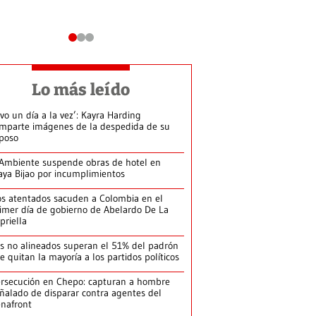
Lo más leído
ivo un día a la vez’: Kayra Harding
mparte imágenes de la despedida de su
poso
Ambiente suspende obras de hotel en
aya Bijao por incumplimientos
s atentados sacuden a Colombia en el
imer día de gobierno de Abelardo De La
priella
s no alineados superan el 51% del padrón
le quitan la mayoría a los partidos políticos
rsecución en Chepo: capturan a hombre
ñalado de disparar contra agentes del
nafront