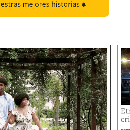
estras mejores historias
Et
cr