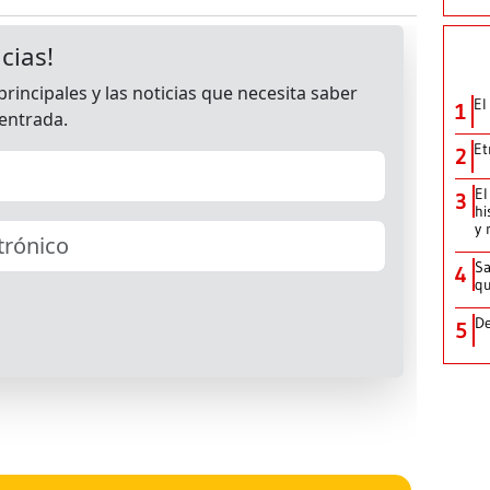
El
1
Et
2
El
3
hi
y 
Sa
4
qu
De
5