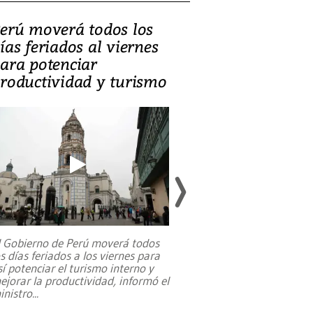
erú moverá todos los
Video, Catalin
ías feriados al viernes
‘Si la gente el
ara potenciar
criminales, la
roductividad y turismo
sociedades de
suicidarse’
l Gobierno de Perú moverá todos
os días feriados a los viernes para
La exmagistrada co
sí potenciar el turismo interno y
sobre el rol de contr
ejorar la productividad, informó el
periodismo, el derech
inistro
...
reformas constitucio
desafíos de nuevas t