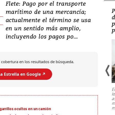
Flete: Pago por el transporte
Video: Lula lanza su
P
marítimo de una mercancía;
candidatura con
d
actualmente el término se usa
promesas de inversión
p
en un sentido más amplio,
en defensa, educación y
p
incluyendo los pagos po...
tierras raras
 cobertura en los resultados de búsqueda.
a Estrella en Google ↗️
E
l
Entre recuerdos y escuetas
a
referencias hacia sus adversarios, el
m
presidente de Brasil, Luiz Inácio Lula
m
arrillos ocultos en un camión
da Silva, oficializó este domingo su
candidatura
...