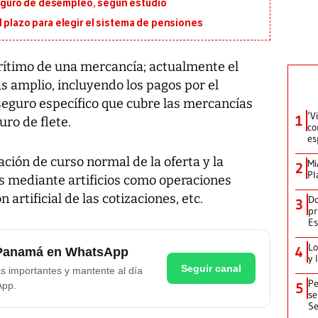
guro de desempleo, según estudio
l plazo para elegir el sistema de pensiones
arítimo de una mercancía; actualmente el
s amplio, incluyendo los pagos por el
 seguro específico que cubre las mercancías
‘V
1
uro de flete.
co
es
ción de curso normal de la oferta y la
Mi
2
Pl
 mediante artificios como operaciones
 artificial de las cotizaciones, etc.
Do
3
pr
Es
Lo
4
e Panamá en WhatsApp
y 
Seguir canal
as importantes y mantente al día
Pe
App.
5
se
Se