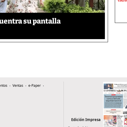
CULT
uentra su pantalla​
ntos
Ventas
e-Paper
Edición Impresa