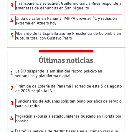
‘Transparencia selectiva’: Guillermo García Rivas responde a
3
amenazas de denuncias en San Miguelito
Onda de calor en Panamá: IMHPA prevé 34 °C y radiación
4
extrema en Azuero hoy
Abelardo de la Espriella asume Presidencia de Colombia en
5
ruptura total con Gustavo Petro
Últimas noticias
La DIJ suspende la emisión del récord policivo en
1
ventanillas y plataforma digital
Pirámide de Lotería de Panamá | sorteo de este 5 de agosto
2
de 2026, según la IA
Funcionarios de Aduanas solicitan bono por años de servicio
3
para su retiro
Migración expulsa a estadounidense buscado en Florida por
4
cocaína
‘Elize’: la película de Netflix basada en el crimen real que