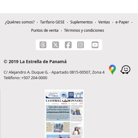
¿Quiénes somos?
Tarifario GESE
Suplementos
Ventas
e-Paper
Puntos de venta
Términos y condiciones
© 2019 La Estrella de Panamá
C/ Alejandro A. Duque G. - Apartado 0815-00507, Zona 4
Teléfono: +507 204-0000