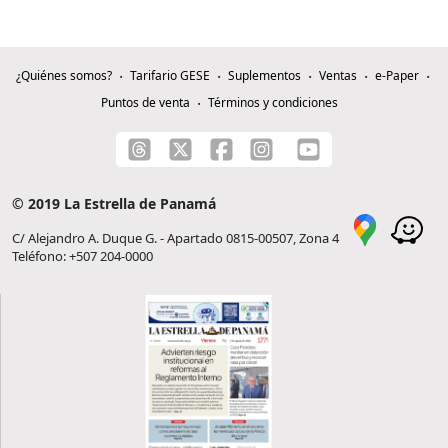
¿Quiénes somos?
Tarifario GESE
Suplementos
Ventas
e-Paper
Puntos de venta
Términos y condiciones
© 2019 La Estrella de Panamá
C/ Alejandro A. Duque G. - Apartado 0815-00507, Zona 4
Teléfono: +507 204-0000