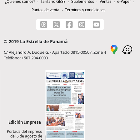
¿Quiénes somos?
Tarifario GESE
Suplementos
Ventas
e-Paper
Puntos de venta
Términos y condiciones
© 2019 La Estrella de Panamá
C/ Alejandro A. Duque G. - Apartado 0815-00507, Zona 4
Teléfono: +507 204-0000
Edición Impresa
Portada del impreso
del 6 de agosto de