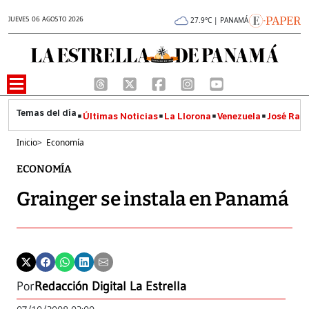
JUEVES 06 AGOSTO 2026
27.9°C | PANAMÁ
Últimas Noticias
La Llorona
Venezuela
José Raúl
Inicio
>
Economía
ECONOMÍA
Grainger se instala en Panamá
Por
Redacción Digital La Estrella